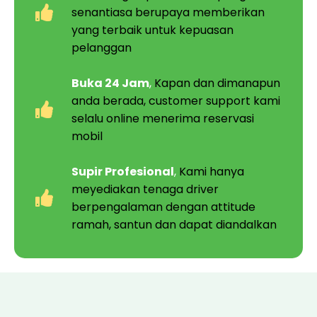
senantiasa berupaya memberikan
yang terbaik untuk kepuasan
pelanggan
Buka 24 Jam
,
Kapan dan dimanapun
anda berada, customer support kami
selalu online menerima reservasi
mobil
Supir Profesional
,
Kami hanya
meyediakan tenaga driver
berpengalaman dengan attitude
ramah, santun dan dapat diandalkan