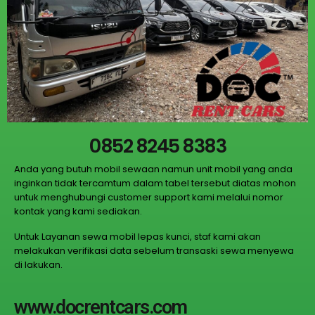
0852 8245 8383
Anda yang butuh mobil sewaan namun unit mobil yang anda
inginkan tidak tercamtum dalam tabel tersebut diatas mohon
untuk menghubungi customer support kami melalui nomor
kontak yang kami sediakan.
Untuk Layanan sewa mobil lepas kunci, staf kami akan
melakukan verifikasi data sebelum transaski sewa menyewa
di lakukan.
www.docrentcars.com