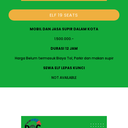
ELF 19 SEATS
MOBIL DAN JASA SUPIR DALAM KOTA
1.500.000.-
DURASI 12 JAM
Harga Belum termasuk Biaya Tol, Parkir dan makan supir
SEWA ELF LEPAS KUNCI
NOT AVAILABLE