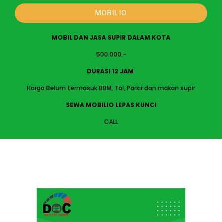
MOBILIO
MOBIL DAN JASA SUPIR DALAM KOTA
500.000.-
DURASI 12 JAM
Harga Belum termasuk BBM, Tol, Parkir dan makan supir
SEWA MOBILIO LEPAS KUNCI
CALL