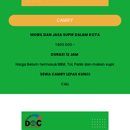
CAMRY
MOBIL DAN JASA SUPIR DALAM KOTA
1.800.000.-
DURASI 12 JAM
Harga Belum termasuk BBM, Tol, Parkir dan makan supir
SEWA CAMRY LEPAS KUNCI
CALL