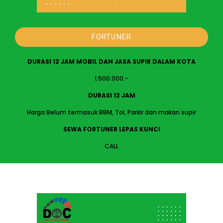
FORTUNER
DURASI 12 JAM MOBIL DAN JASA SUPIR DALAM KOTA
1.500.000.-
DURASI 12 JAM
Harga Belum termasuk BBM, Tol, Parkir dan makan supir
SEWA FORTUNER LEPAS KUNCI
CALL