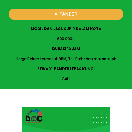
X-PANDER
MOBIL DAN JASA SUPIR DALAM KOTA
600.000.-
DURASI 12 JAM
Harga Belum termasuk BBM, Tol, Parkir dan makan supir
SEWA X-PANDER LEPAS KUNCI
CALL