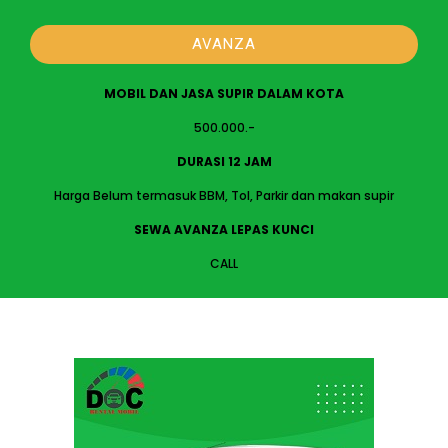
AVANZA
MOBIL DAN JASA SUPIR DALAM KOTA
500.000.-
DURASI 12 JAM
Harga Belum termasuk BBM, Tol, Parkir dan makan supir
SEWA AVANZA LEPAS KUNCI
CALL