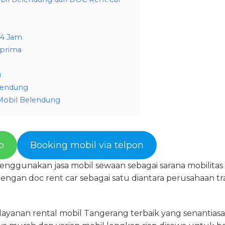
24 Jam
 prima
u
lendung
Mobil Belendung
p
Booking mobil via telpon
enggunakan jasa mobil sewaan sebagai sarana mobilitas
ngan doc rent car sebagai satu diantara perusahaan tr
 layanan rental mobil Tangerang terbaik yang senantia