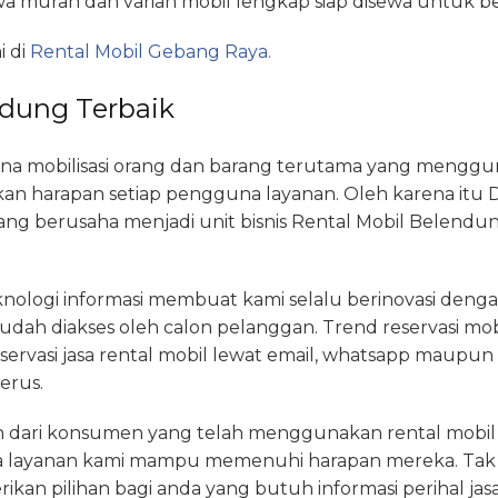
ewa murah dan varian mobil lengkap siap disewa untuk b
i di
Rental Mobil Gebang Raya.
ndung Terbaik
a mobilisasi orang dan barang terutama yang mengguna
n harapan setiap pengguna layanan. Oleh karena itu D
 berusaha menjadi unit bisnis Rental Mobil Belendun
teknologi informasi membuat kami selalu berinovasi den
udah diakses oleh calon pelanggan. Trend reservasi mobil
reservasi jasa rental mobil lewat email, whatsapp mau
erus.
an dari konsumen yang telah menggunakan rental mobil da
a layanan kami mampu memenuhi harapan mereka. Tak 
kan pilihan bagi anda yang butuh informasi perihal jas