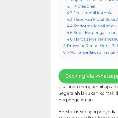
4.1
Profesional
4.2
Jenis mobil komplet
4.3
Reservasi Mobil Buka 
4.4
Performa Mobil selalu
4.5
Supir Berpengalaman
4.6
Harga sewa Terjangka
5
Prosedur Rental Mobil Be
6
FAQ Tanya Jawab Rental 
Booking Via Whatsap
Jika anda mengambil opsi m
Segeralah lakukan kontak de
berpengalaman.
Berstatus sebagai penyedia