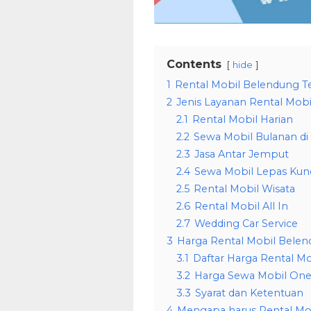
Contents
hide
1
Rental Mobil Belendung T
2
Jenis Layanan Rental Mobi
2.1
Rental Mobil Harian
2.2
Sewa Mobil Bulanan d
2.3
Jasa Antar Jemput
2.4
Sewa Mobil Lepas Kunc
2.5
Rental Mobil Wisata
2.6
Rental Mobil All In
2.7
Wedding Car Service
3
Harga Rental Mobil Belen
3.1
Daftar Harga Rental M
3.2
Harga Sewa Mobil One 
3.3
Syarat dan Ketentuan
4
Mengapa harus Rental Mob