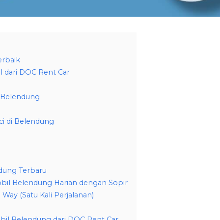
erbaik
l dari DOC Rent Car
i Belendung
i di Belendung
dung Terbaru
obil Belendung Harian dengan Sopir
Way (Satu Kali Perjalanan)
il Belendung dari DOC Rent Car