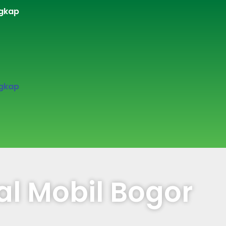
gkap​
gkap​
al Mobil Bogor