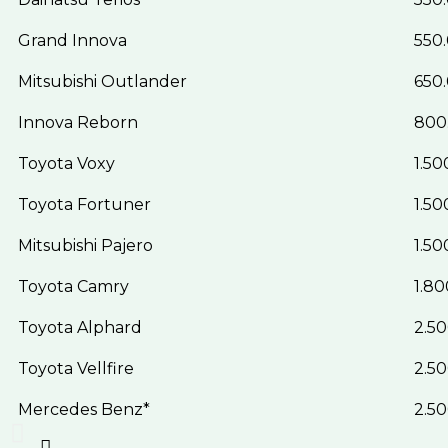
Grand Innova
550.
Mitsubishi Outlander
650.
Innova Reborn
800
Toyota Voxy
1.50
Toyota Fortuner
1.50
Mitsubishi Pajero
1.50
Toyota Camry
1.80
Toyota Alphard
2.50
Toyota Vellfire
2.50
Mercedes Benz*
2.50