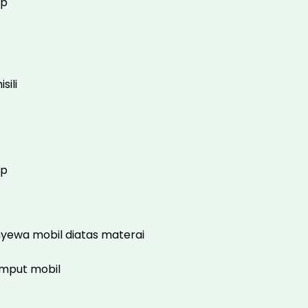
pp
sili
pp
yewa mobil diatas materai
mput mobil