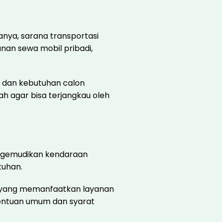
anya, sarana transportasi
anan sewa mobil pribadi,
n dan kebutuhan calon
h agar bisa terjangkau oleh
engemudikan kendaraan
tuhan.
n yang memanfaatkan layanan
etentuan umum dan syarat