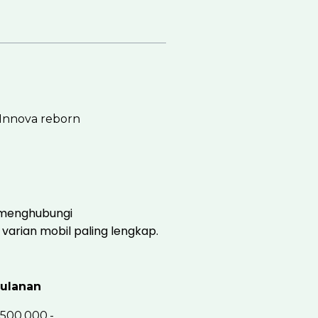
k menghubungi
varian mobil paling lengkap.
ulanan
.500.000.-