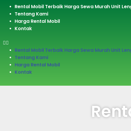
S
Rental Mobil Terbaik Harga Sewa Murah Unit Len
k
Tentang Kami
i
Harga Rental Mobil
p
Kontak
t
o
c
Rental Mobil Terbaik Harga Sewa Murah Unit Len
o
Tentang Kami
n
Harga Rental Mobil
t
Kontak
e
n
t
Rent