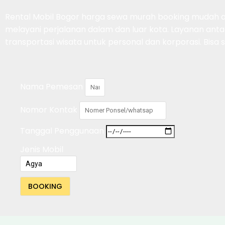
Rental Mobil Bogor harga sewa murah booking mudah ar
melayani perjalanan dalam dan luar kota. Layanan antar
transportasi wisata untuk personal dan korporasi. Bis
Nama Pemesan
Nomor Kontak
Tanggal Penggunaan
Jenis Mobil
BOOKING