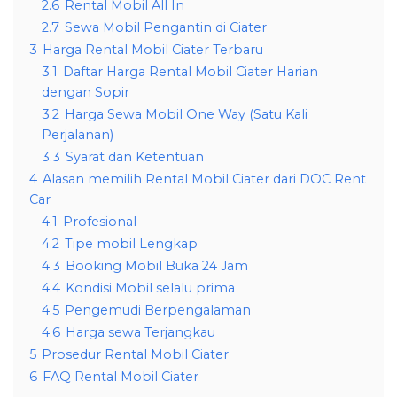
2.6
Rental Mobil All In
2.7
Sewa Mobil Pengantin di Ciater
3
Harga Rental Mobil Ciater Terbaru
3.1
Daftar Harga Rental Mobil Ciater Harian
dengan Sopir
3.2
Harga Sewa Mobil One Way (Satu Kali
Perjalanan)
3.3
Syarat dan Ketentuan
4
Alasan memilih Rental Mobil Ciater dari DOC Rent
Car
4.1
Profesional
4.2
Tipe mobil Lengkap
4.3
Booking Mobil Buka 24 Jam
4.4
Kondisi Mobil selalu prima
4.5
Pengemudi Berpengalaman
4.6
Harga sewa Terjangkau
5
Prosedur Rental Mobil Ciater
6
FAQ Rental Mobil Ciater