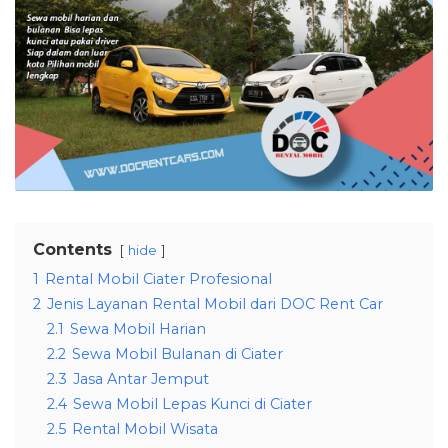
Contents
hide
1
Rental Mobil Ciater Profesional
2
Jenis Layanan Rental Mobil dari DOC Rent Car
2.1
Sewa Mobil Harian
2.2
Sewa Mobil Bulanan di Ciater
2.3
Jasa Antar Jemput
2.4
Sewa Mobil Lepas Kunci di Ciater
2.5
Rental Mobil Wisata