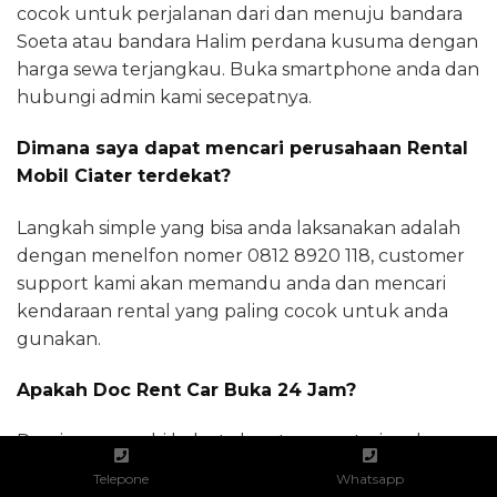
cocok untuk perjalanan dari dan menuju bandara
Soeta atau bandara Halim perdana kusuma dengan
harga sewa terjangkau. Buka smartphone anda dan
hubungi admin kami secepatnya.
Dimana saya dapat mencari perusahaan Rental
Mobil Ciater terdekat?
Langkah simple yang bisa anda laksanakan adalah
dengan menelfon nomer 0812 8920 118, customer
support kami akan memandu anda dan mencari
kendaraan rental yang paling cocok untuk anda
gunakan.
Apakah Doc Rent Car Buka 24 Jam?
Demi memenuhi kebutuhan transportasi anda,
operator docrentcars.com siap menjawab panggilan
Telepone
Whatsapp
anda kapanpun. Layanan pemesanan mobil