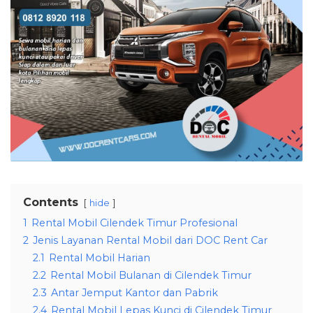
Contents
hide
1
Rental Mobil Cilendek Timur Profesional
2
Jenis Layanan Rental Mobil dari DOC Rent Car
2.1
Rental Mobil Harian
2.2
Rental Mobil Bulanan di Cilendek Timur
2.3
Antar Jemput Kantor dan Pabrik
2.4
Rental Mobil Lepas Kunci di Cilendek Timur