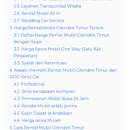
2.5
Layanan Transportasi Wisata
2.6
Rental Mobil All In
2.7
Wedding Car Service
3
Harga Rental Mobil Cilendek Timur Terkini
3.1
Daftar Harga Rental Mobil Cilendek Timur
dengan Sopir
3.2
Harga Sewa Mobil One Way (Satu Kali
Perjalanan)
3.3
Syarat dan Ketentuan
4
Alasan memilih Rental Mobil Cilendek Timur dari
DOC Rent Car
4.1
Profesional
4.2
Jenis kendaraan komplet
4.3
Pemesanan Mobil Buka 24 Jam
4.4
Kondisi Mobil selalu prima
4.5
Supir Dapat di Andalkan
4.6
Harga sewa Murah
5
Cara Rental Mobil Cilendek Timur