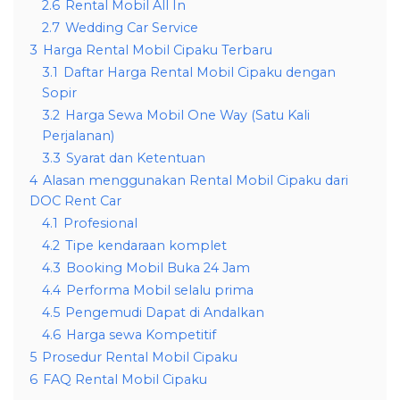
2.6
Rental Mobil All In
2.7
Wedding Car Service
3
Harga Rental Mobil Cipaku Terbaru
3.1
Daftar Harga Rental Mobil Cipaku dengan
Sopir
3.2
Harga Sewa Mobil One Way (Satu Kali
Perjalanan)
3.3
Syarat dan Ketentuan
4
Alasan menggunakan Rental Mobil Cipaku dari
DOC Rent Car
4.1
Profesional
4.2
Tipe kendaraan komplet
4.3
Booking Mobil Buka 24 Jam
4.4
Performa Mobil selalu prima
4.5
Pengemudi Dapat di Andalkan
4.6
Harga sewa Kompetitif
5
Prosedur Rental Mobil Cipaku
6
FAQ Rental Mobil Cipaku