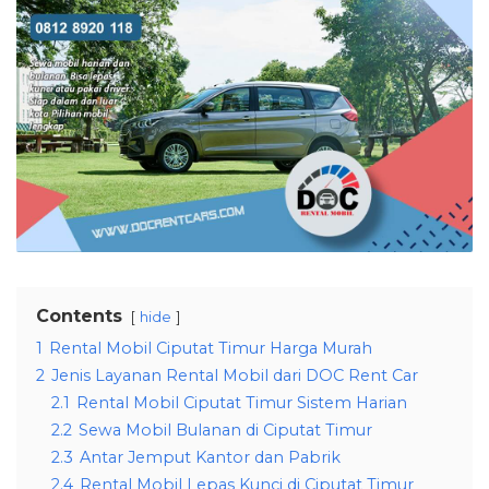
Contents
hide
1
Rental Mobil Ciputat Timur Harga Murah
2
Jenis Layanan Rental Mobil dari DOC Rent Car
2.1
Rental Mobil Ciputat Timur Sistem Harian
2.2
Sewa Mobil Bulanan di Ciputat Timur
2.3
Antar Jemput Kantor dan Pabrik
2.4
Rental Mobil Lepas Kunci di Ciputat Timur