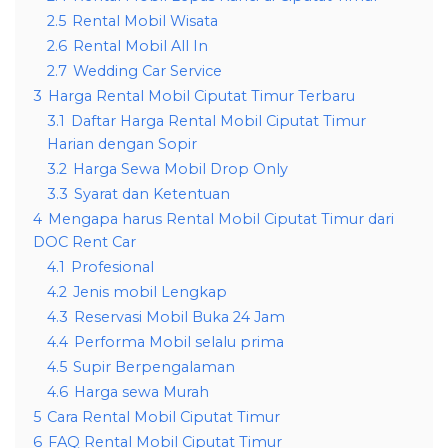
2.5
Rental Mobil Wisata
2.6
Rental Mobil All In
2.7
Wedding Car Service
3
Harga Rental Mobil Ciputat Timur Terbaru
3.1
Daftar Harga Rental Mobil Ciputat Timur
Harian dengan Sopir
3.2
Harga Sewa Mobil Drop Only
3.3
Syarat dan Ketentuan
4
Mengapa harus Rental Mobil Ciputat Timur dari
DOC Rent Car
4.1
Profesional
4.2
Jenis mobil Lengkap
4.3
Reservasi Mobil Buka 24 Jam
4.4
Performa Mobil selalu prima
4.5
Supir Berpengalaman
4.6
Harga sewa Murah
5
Cara Rental Mobil Ciputat Timur
6
FAQ Rental Mobil Ciputat Timur