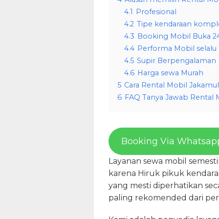
4.1
Profesional
4.2
Tipe kendaraan kompl
4.3
Booking Mobil Buka 2
4.4
Performa Mobil selalu
4.5
Supir Berpengalaman
4.6
Harga sewa Murah
5
Cara Rental Mobil Jakamu
6
FAQ Tanya Jawab Rental 
Booking Via Whatsap
Layanan sewa mobil semesti
karena Hiruk pikuk kendara
yang mesti diperhatikan se
paling rekomended dari pe