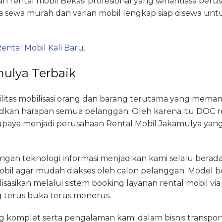
an rental mobil Bekasi profesional yang senantiasa be
ga sewa murah dan varian mobil lengkap siap disewa un
ental Mobil Kali Baru.
mulya Terbaik
tas mobilisasi orang dan barang terutama yang meman
udkan harapan semua pelanggan. Oleh karena itu DOC r
ya menjadi perusahaan Rental Mobil Jakamulya yang 
ngan teknologi informasi menjadikan kami selalu bera
mobil agar mudah diakses oleh calon pelanggan. Model b
lisasikan melalui sistem booking layanan rental mobil v
terus buka terus menerus.
ng komplet serta pengalaman kami dalam bisnis transpo