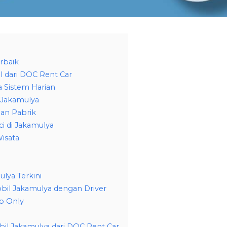
rbaik
l dari DOC Rent Car
a Sistem Harian
 Jakamulya
an Pabrik
i di Jakamulya
isata
lya Terkini
obil Jakamulya dengan Driver
p Only
bil Jakamulya dari DOC Rent Car