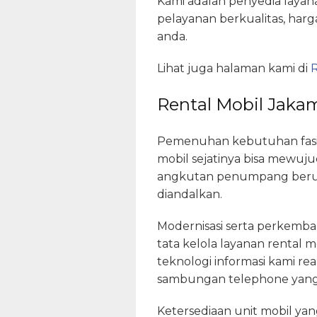
Kami adalah penyedia layan
pelayanan berkualitas, har
anda.
Lihat juga halaman kami di
R
Rental Mobil Jaka
Pemenuhan kebutuhan fasili
mobil sejatinya bisa mewuj
angkutan penumpang berupa
diandalkan.
Modernisasi serta perkemba
tata kelola layanan rental 
teknologi informasi kami rea
sambungan telephone yang 
Ketersediaan unit mobil ya