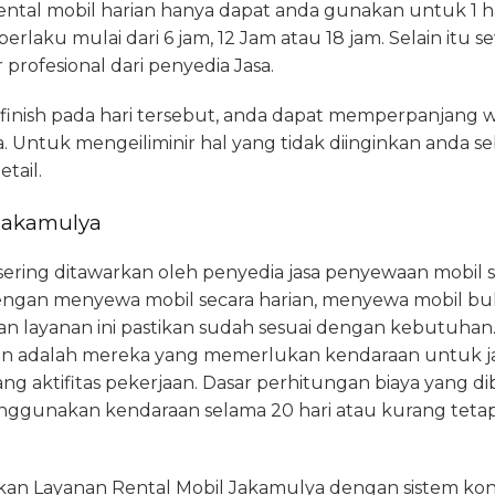
ntal mobil harian hanya dapat anda gunakan untuk 1 ha
ku mulai dari 6 jam, 12 Jam atau 18 jam. Selain itu s
 profesional dari penyedia Jasa.
m finish pada hari tersebut, anda dapat memperpanjan
 Untuk mengeiliminir hal yang tidak diinginkan anda 
tail.
Jakamulya
g sering ditawarkan oleh penyedia jasa penyewaan mobil 
dengan menyewa mobil secara harian, menyewa mobil bu
layanan ini pastikan sudah sesuai dengan kebutuhan
nan adalah mereka yang memerlukan kendaraan untuk ja
 aktifitas pekerjaan. Dasar perhitungan biaya yang di
enggunakan kendaraan selama 20 hari atau kurang tetap
n Layanan Rental Mobil Jakamulya dengan sistem kon