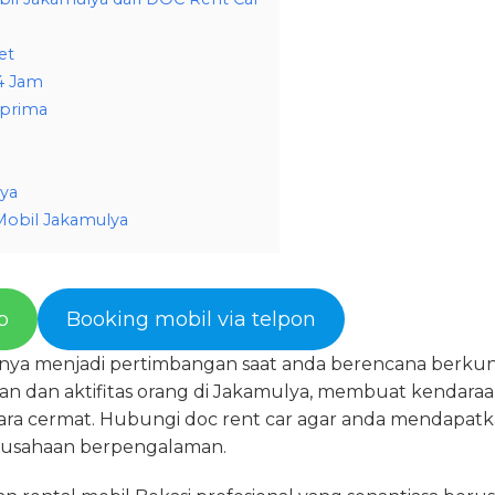
et
4 Jam
 prima
lya
Mobil Jakamulya
p
Booking mobil via telpon
nya menjadi pertimbangan saat anda berencana berkunj
an dan aktifitas orang di Jakamulya, membuat kendaraa
cara cermat. Hubungi doc rent car agar anda mendapatk
rusahaan berpengalaman.