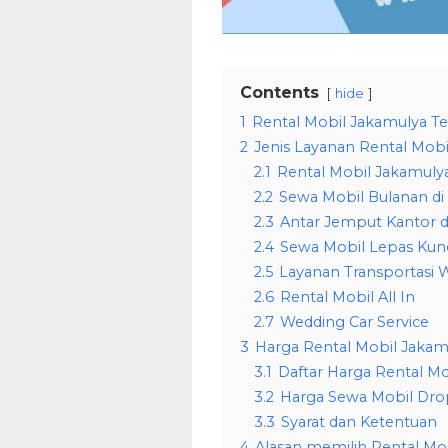
Contents
hide
1
Rental Mobil Jakamulya Te
2
Jenis Layanan Rental Mobi
2.1
Rental Mobil Jakamuly
2.2
Sewa Mobil Bulanan di
2.3
Antar Jemput Kantor d
2.4
Sewa Mobil Lepas Kunc
2.5
Layanan Transportasi W
2.6
Rental Mobil All In
2.7
Wedding Car Service
3
Harga Rental Mobil Jakamu
3.1
Daftar Harga Rental M
3.2
Harga Sewa Mobil Dro
3.3
Syarat dan Ketentuan
4
Alasan memilih Rental Mo