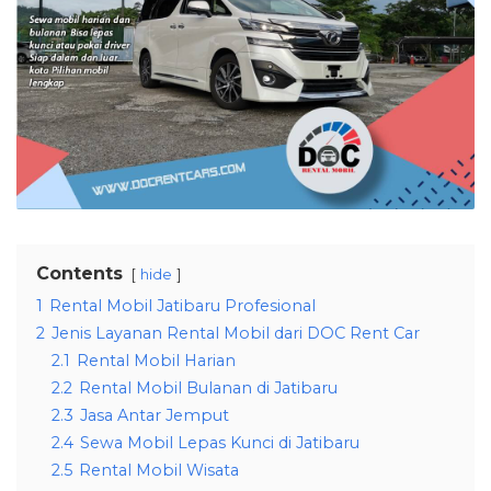
Contents
hide
1
Rental Mobil Jatibaru Profesional
2
Jenis Layanan Rental Mobil dari DOC Rent Car
2.1
Rental Mobil Harian
2.2
Rental Mobil Bulanan di Jatibaru
2.3
Jasa Antar Jemput
2.4
Sewa Mobil Lepas Kunci di Jatibaru
2.5
Rental Mobil Wisata