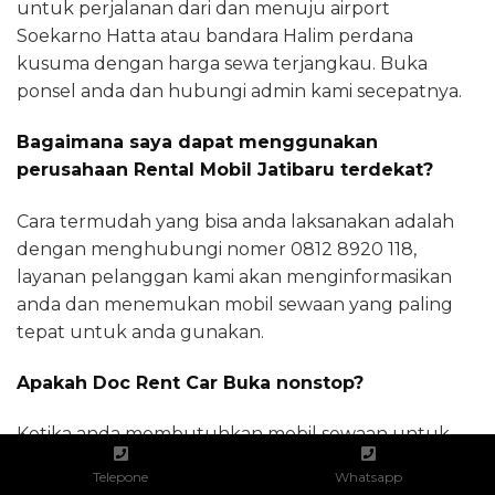
untuk perjalanan dari dan menuju airport
Soekarno Hatta atau bandara Halim perdana
kusuma dengan harga sewa terjangkau. Buka
ponsel anda dan hubungi admin kami secepatnya.
Bagaimana saya dapat menggunakan
perusahaan Rental Mobil Jatibaru terdekat?
Cara termudah yang bisa anda laksanakan adalah
dengan menghubungi nomer 0812 8920 118,
layanan pelanggan kami akan menginformasikan
anda dan menemukan mobil sewaan yang paling
tepat untuk anda gunakan.
Apakah Doc Rent Car Buka nonstop?
Ketika anda membutuhkan mobil sewaan untuk
urusan genting, jangan sungkan melakukan
Telepone
Whatsapp
kontak dengan admin docrentcars.com yang online