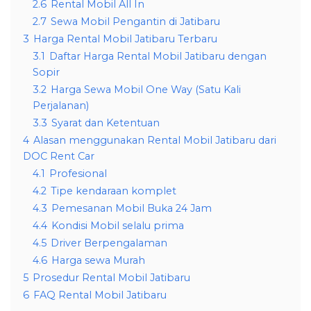
2.6
Rental Mobil All In
2.7
Sewa Mobil Pengantin di Jatibaru
3
Harga Rental Mobil Jatibaru Terbaru
3.1
Daftar Harga Rental Mobil Jatibaru dengan
Sopir
3.2
Harga Sewa Mobil One Way (Satu Kali
Perjalanan)
3.3
Syarat dan Ketentuan
4
Alasan menggunakan Rental Mobil Jatibaru dari
DOC Rent Car
4.1
Profesional
4.2
Tipe kendaraan komplet
4.3
Pemesanan Mobil Buka 24 Jam
4.4
Kondisi Mobil selalu prima
4.5
Driver Berpengalaman
4.6
Harga sewa Murah
5
Prosedur Rental Mobil Jatibaru
6
FAQ Rental Mobil Jatibaru