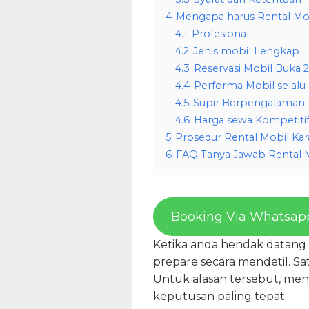
4
Mengapa harus Rental Mob
4.1
Profesional
4.2
Jenis mobil Lengkap
4.3
Reservasi Mobil Buka 
4.4
Performa Mobil selalu
4.5
Supir Berpengalaman
4.6
Harga sewa Kompetiti
5
Prosedur Rental Mobil Ka
6
FAQ Tanya Jawab Rental 
Booking Via Whatsap
Ketika anda hendak datang 
prepare secara mendetil. Sa
Untuk alasan tersebut, me
keputusan paling tepat.