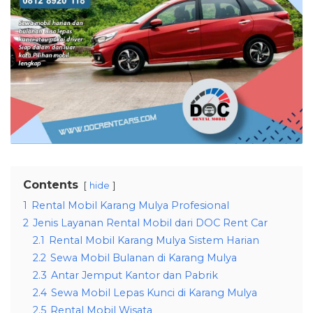
Contents
hide
1
Rental Mobil Karang Mulya Profesional
2
Jenis Layanan Rental Mobil dari DOC Rent Car
2.1
Rental Mobil Karang Mulya Sistem Harian
2.2
Sewa Mobil Bulanan di Karang Mulya
2.3
Antar Jemput Kantor dan Pabrik
2.4
Sewa Mobil Lepas Kunci di Karang Mulya
2.5
Rental Mobil Wisata