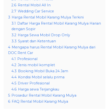
2.6
Rental Mobil All In
2.7
Wedding Car Service
3
Harga Rental Mobil Karang Mulya Terkini
3.1
Daftar Harga Rental Mobil Karang Mulya Harian
dengan Sopir
3.2
Harga Sewa Mobil Drop Only
3.3
Syarat dan Ketentuan
4
Mengapa harus Rental Mobil Karang Mulya dari
DOC Rent Car
4.1
Profesional
4.2
Jenis mobil komplet
4.3
Booking Mobil Buka 24 Jam
4.4
Kondisi Mobil selalu prima
4.5
Driver Profesional
4.6
Harga sewa Terjangkau
5
Prosedur Rental Mobil Karang Mulya
6
FAQ Rental Mobil Karang Mulya