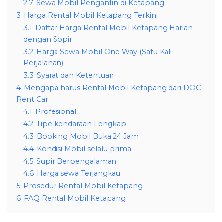
2.7
Sewa Mobil Pengantin di Ketapang
3
Harga Rental Mobil Ketapang Terkini
3.1
Daftar Harga Rental Mobil Ketapang Harian
dengan Sopir
3.2
Harga Sewa Mobil One Way (Satu Kali
Perjalanan)
3.3
Syarat dan Ketentuan
4
Mengapa harus Rental Mobil Ketapang dari DOC
Rent Car
4.1
Profesional
4.2
Tipe kendaraan Lengkap
4.3
Booking Mobil Buka 24 Jam
4.4
Kondisi Mobil selalu prima
4.5
Supir Berpengalaman
4.6
Harga sewa Terjangkau
5
Prosedur Rental Mobil Ketapang
6
FAQ Rental Mobil Ketapang