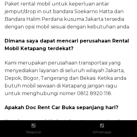
Paket rental mobil untuk keperluan antar
jemput/drop in out bandara Soekarno Hatta dan
Bandara Halim Perdana kusuma Jakarta tersedia
dengan opsi mobil sesuai dengan kebutuhan anda.
Dimana saya dapat mencari perusahaan Rental
Mobil Ketapang terdekat?
Kami merupakan perusahaan transportasi yang
menyediakan layanan di seluruh wilayah Jakarta,
Depok, Bogor, Tangerang dan Bekasi. Ketika anda
butuh mobil sewaan di Ketapang jangan ragu
untuk menghubungi nomer 0812 8920 118.
Apakah Doc Rent Car Buka sepanjang hari?
Untuk memenuhi kebutuhan transportasi anda,
customer support docrentcars.com siap menjawab
Telepone
Whatsapp
panggilan anda kapanpun. Layanan pemesanan