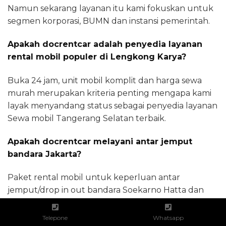
Namun sekarang layanan itu kami fokuskan untuk
segmen korporasi, BUMN dan instansi pemerintah.
Apakah docrentcar adalah penyedia layanan
rental mobil populer di Lengkong Karya?
Buka 24 jam, unit mobil komplit dan harga sewa
murah merupakan kriteria penting mengapa kami
layak menyandang status sebagai penyedia layanan
Sewa mobil Tangerang Selatan terbaik.
Apakah docrentcar melayani antar jemput
bandara Jakarta?
Paket rental mobil untuk keperluan antar
jemput/drop in out bandara Soekarno Hatta dan
Bandara Halim Perdana kusuma Jakarta kami
sediakan dengan pilihan mobil sesuai dengan
Telepone
Whatsapp