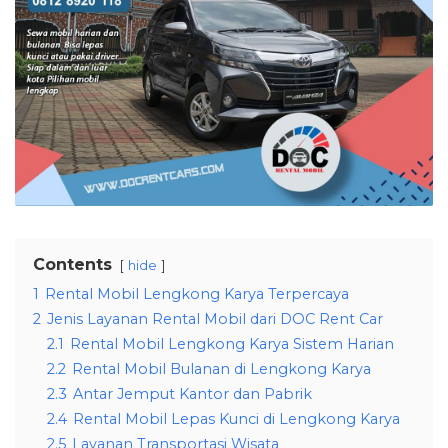
Contents
hide
1
Rental Mobil Lengkong Karya Terpercaya
2
Jenis Layanan Rental Mobil dari DOC Rent Car
2.1
Rental Mobil Lengkong Karya Sistem Harian
2.2
Rental Mobil Bulanan di Lengkong Karya
2.3
Antar Jemput Kantor dan Pabrik
2.4
Rental Mobil Lepas Kunci di Lengkong Karya
2.5
Layanan Transportasi Wisata