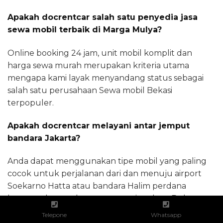
Apakah docrentcar salah satu penyedia jasa
sewa mobil terbaik di Marga Mulya?
Online booking 24 jam, unit mobil komplit dan
harga sewa murah merupakan kriteria utama
mengapa kami layak menyandang status sebagai
salah satu perusahaan Sewa mobil Bekasi
terpopuler.
Apakah docrentcar melayani antar jemput
bandara Jakarta?
Anda dapat menggunakan tipe mobil yang paling
cocok untuk perjalanan dari dan menuju airport
Soekarno Hatta atau bandara Halim perdana
kusuma dengan harga sewa terjangkau. Buka
ponsel anda dan hubungi operator kami sekarang
Telepone
Whatsapp