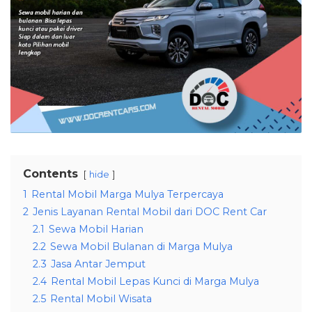
Contents
hide
1
Rental Mobil Marga Mulya Terpercaya
2
Jenis Layanan Rental Mobil dari DOC Rent Car
2.1
Sewa Mobil Harian
2.2
Sewa Mobil Bulanan di Marga Mulya
2.3
Jasa Antar Jemput
2.4
Rental Mobil Lepas Kunci di Marga Mulya
2.5
Rental Mobil Wisata