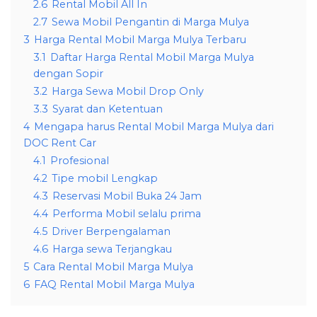
2.6
Rental Mobil All In
2.7
Sewa Mobil Pengantin di Marga Mulya
3
Harga Rental Mobil Marga Mulya Terbaru
3.1
Daftar Harga Rental Mobil Marga Mulya
dengan Sopir
3.2
Harga Sewa Mobil Drop Only
3.3
Syarat dan Ketentuan
4
Mengapa harus Rental Mobil Marga Mulya dari
DOC Rent Car
4.1
Profesional
4.2
Tipe mobil Lengkap
4.3
Reservasi Mobil Buka 24 Jam
4.4
Performa Mobil selalu prima
4.5
Driver Berpengalaman
4.6
Harga sewa Terjangkau
5
Cara Rental Mobil Marga Mulya
6
FAQ Rental Mobil Marga Mulya