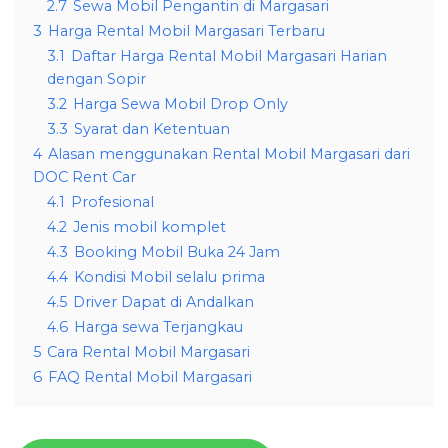
2.7
Sewa Mobil Pengantin di Margasari
3
Harga Rental Mobil Margasari Terbaru
3.1
Daftar Harga Rental Mobil Margasari Harian
dengan Sopir
3.2
Harga Sewa Mobil Drop Only
3.3
Syarat dan Ketentuan
4
Alasan menggunakan Rental Mobil Margasari dari
DOC Rent Car
4.1
Profesional
4.2
Jenis mobil komplet
4.3
Booking Mobil Buka 24 Jam
4.4
Kondisi Mobil selalu prima
4.5
Driver Dapat di Andalkan
4.6
Harga sewa Terjangkau
5
Cara Rental Mobil Margasari
6
FAQ Rental Mobil Margasari