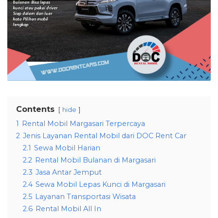
Contents
hide
1
Rental Mobil Margasari Terpercaya
2
Jenis Layanan Rental Mobil dari DOC Rent Car
2.1
Sewa Mobil Harian
2.2
Rental Mobil Bulanan di Margasari
2.3
Jasa Antar Jemput
2.4
Sewa Mobil Lepas Kunci di Margasari
2.5
Layanan Transportasi Wisata
2.6
Rental Mobil All In