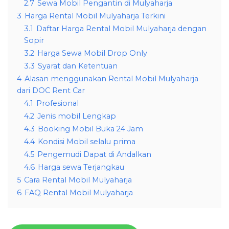
2.7
Sewa Mobil Pengantin di Mulyaharja
3
Harga Rental Mobil Mulyaharja Terkini
3.1
Daftar Harga Rental Mobil Mulyaharja dengan
Sopir
3.2
Harga Sewa Mobil Drop Only
3.3
Syarat dan Ketentuan
4
Alasan menggunakan Rental Mobil Mulyaharja
dari DOC Rent Car
4.1
Profesional
4.2
Jenis mobil Lengkap
4.3
Booking Mobil Buka 24 Jam
4.4
Kondisi Mobil selalu prima
4.5
Pengemudi Dapat di Andalkan
4.6
Harga sewa Terjangkau
5
Cara Rental Mobil Mulyaharja
6
FAQ Rental Mobil Mulyaharja