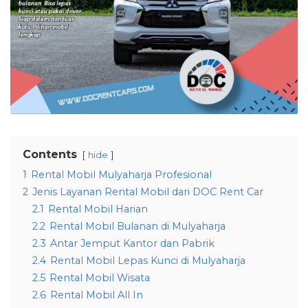
Contents
hide
1
Rental Mobil Mulyaharja Profesional
2
Jenis Layanan Rental Mobil dari DOC Rent Car
2.1
Rental Mobil Harian
2.2
Rental Mobil Bulanan di Mulyaharja
2.3
Antar Jemput Kantor dan Pabrik
2.4
Rental Mobil Lepas Kunci di Mulyaharja
2.5
Rental Mobil Wisata
2.6
Rental Mobil All In