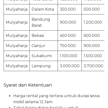
Mulyaharja
Dalam Kota
350.000
500.000
Bandung
Mulyaharja
900.000
1.200.000
Barat
Mulyaharja
Bekasi
450.000
600.000
Mulyaharja
Cianjur
750.000
900.000
Mulyaharja
Sukabumi
1.100.000
1.500.000
Mulyaharja
Lampung
3.000.000
3.700.000
Syarat dan Ketentuan
Harga rental yang tertera untuk durasi sewa
mobil selama 12 Jam.
Tabel harga diatas berlaku untuk