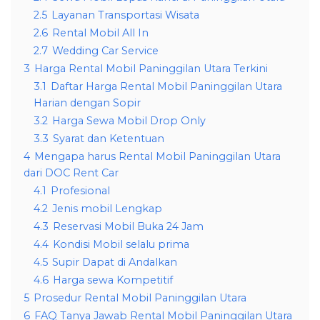
2.5
Layanan Transportasi Wisata
2.6
Rental Mobil All In
2.7
Wedding Car Service
3
Harga Rental Mobil Paninggilan Utara Terkini
3.1
Daftar Harga Rental Mobil Paninggilan Utara
Harian dengan Sopir
3.2
Harga Sewa Mobil Drop Only
3.3
Syarat dan Ketentuan
4
Mengapa harus Rental Mobil Paninggilan Utara
dari DOC Rent Car
4.1
Profesional
4.2
Jenis mobil Lengkap
4.3
Reservasi Mobil Buka 24 Jam
4.4
Kondisi Mobil selalu prima
4.5
Supir Dapat di Andalkan
4.6
Harga sewa Kompetitif
5
Prosedur Rental Mobil Paninggilan Utara
6
FAQ Tanya Jawab Rental Mobil Paninggilan Utara