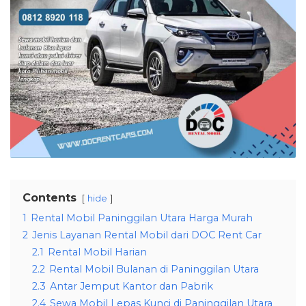
Contents
hide
1
Rental Mobil Paninggilan Utara Harga Murah
2
Jenis Layanan Rental Mobil dari DOC Rent Car
2.1
Rental Mobil Harian
2.2
Rental Mobil Bulanan di Paninggilan Utara
2.3
Antar Jemput Kantor dan Pabrik
2.4
Sewa Mobil Lepas Kunci di Paninggilan Utara