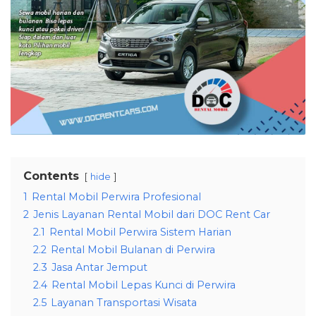
Contents
hide
1
Rental Mobil Perwira Profesional
2
Jenis Layanan Rental Mobil dari DOC Rent Car
2.1
Rental Mobil Perwira Sistem Harian
2.2
Rental Mobil Bulanan di Perwira
2.3
Jasa Antar Jemput
2.4
Rental Mobil Lepas Kunci di Perwira
2.5
Layanan Transportasi Wisata