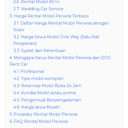
2.6
Rental Mobil All In
2.7
Wedding Car Service
3
Harga Rental Mobil Perwira Terbaru
3.1
Daftar Harga Rental Mobil Perwira dengan
Sopir
3.2
Harga Sewa Mobil One Way (Satu Kali
Perjalanan)
3.3
Syarat dan Ketentuan
4
Mengapa harus Rental Mobil Perwira dari DOC
Rent Car
4.1
Profesional
4.2
Tipe mobil komplet
4.3
Reservasi Mobil Buka 24 Jam
4.4
Kondisi Mobil selalu prima
4.5
Pengemudi Berpengalaman
4.6
Harga sewa Murah
5
Prosedur Rental Mobil Perwira
6
FAQ Rental Mobil Perwira