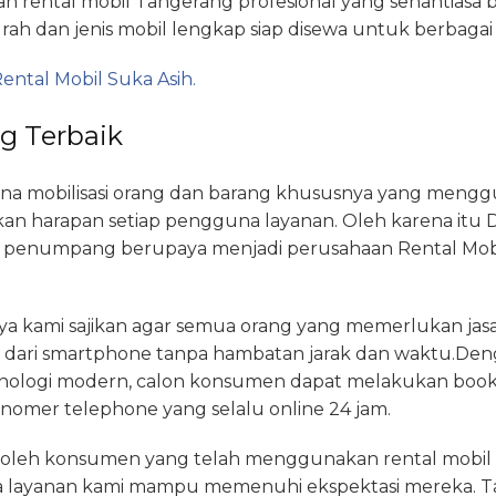
an rental mobil Tangerang profesional yang senantias
rah dan jenis mobil lengkap siap disewa untuk berbagai
ental Mobil Suka Asih.
g Terbaik
a mobilisasi orang dan barang khususnya yang menggu
n harapan setiap pengguna layanan. Oleh karena itu D
 penumpang berupaya menjadi perusahaan Rental Mobil
kami sajikan agar semua orang yang memerlukan jasa
 dari smartphone tanpa hambatan jarak dan waktu.D
knologi modern, calon konsumen dapat melakukan bookin
 nomer telephone yang selalu online 24 jam.
n oleh konsumen yang telah menggunakan rental mobil da
a layanan kami mampu memenuhi ekspektasi mereka. Ta