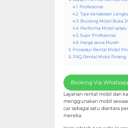
4.1
Profesional
4.2
Tipe kendaraan Lengk
4.3
Booking Mobil Buka 2
4.4
Performa Mobil selalu
4.5
Supir Profesional
4.6
Harga sewa Murah
5
Prosedur Rental Mobil Pi
6
FAQ Rental Mobil Pinang
Booking Via Whatsap
Layanan rental mobil dari 
menggunakan mobil sewaan 
car sebagai satu diantara pe
mereka.