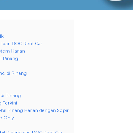
ik
l dari DOC Rent Car
stem Harian
i Pinang
ci di Pinang
di Pinang
 Terkini
bil Pinang Harian dengan Sopir
p Only
bil Pinang dari DOC Rent Car