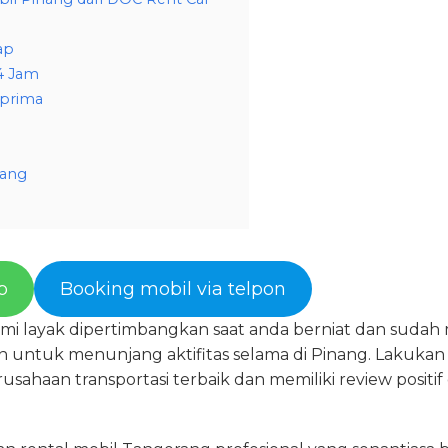
ap
4 Jam
 prima
nang
p
Booking mobil via telpon
kami layak dipertimbangkan saat anda berniat dan sud
untuk menunjang aktifitas selama di Pinang. Lakukan
rusahaan transportasi terbaik dan memiliki review posit