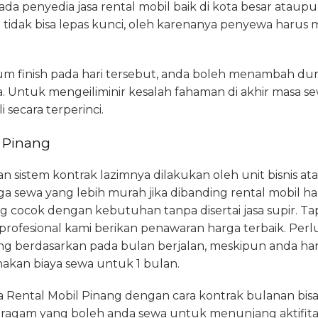
a penyedia jasa rental mobil baik di kota besar ataupu
mi tidak bisa lepas kunci, oleh karenanya penyewa haru
um finish pada hari tersebut, anda boleh menambah d
 Untuk mengeiliminir kesalah fahaman di akhir masa s
 secara terperinci.
i Pinang
 sistem kontrak lazimnya dilakukan oleh unit bisnis at
rga sewa yang lebih murah jika dibanding rental mobil hari
g cocok dengan kebutuhan tanpa disertai jasa supir. Tap
rofesional kami berikan penawaran harga terbaik. Perl
ung berdasarkan pada bulan berjalan, meskipun anda h
enakan biaya sewa untuk 1 bulan.
a Rental Mobil Pinang dengan cara kontrak bulanan b
 beragam yang boleh anda sewa untuk menunjang aktifit