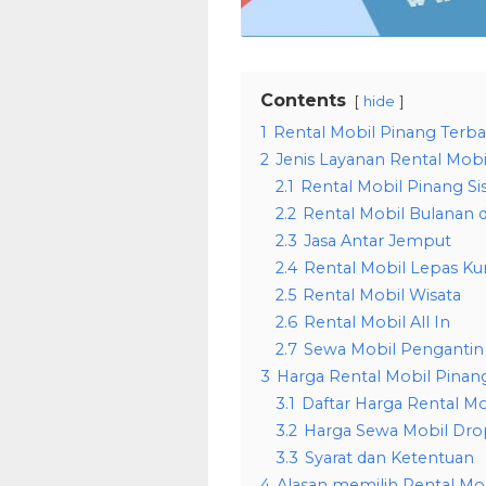
Contents
hide
1
Rental Mobil Pinang Terba
2
Jenis Layanan Rental Mobi
2.1
Rental Mobil Pinang Si
2.2
Rental Mobil Bulanan d
2.3
Jasa Antar Jemput
2.4
Rental Mobil Lepas Kun
2.5
Rental Mobil Wisata
2.6
Rental Mobil All In
2.7
Sewa Mobil Pengantin 
3
Harga Rental Mobil Pinang
3.1
Daftar Harga Rental Mo
3.2
Harga Sewa Mobil Dro
3.3
Syarat dan Ketentuan
4
Alasan memilih Rental Mo