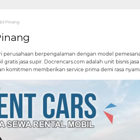
bil Pinang
Pinang
ari perusahaan berpengalaman dengan model pemesanan
l gratis jasa supir. Docrencars.com adalah unit bisnis jas
an komitmen memberikan service prima demi rasa nyama