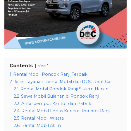
Contents
hide
1
Rental Mobil Pondok Ranji Terbaik
2
Jenis Layanan Rental Mobil dari DOC Rent Car
2.1
Rental Mobil Pondok Ranji Sistem Harian
2.2
Sewa Mobil Bulanan di Pondok Ranji
2.3
Antar Jemput Kantor dan Pabrik
2.4
Rental Mobil Lepas Kunci di Pondok Ranji
2.5
Rental Mobil Wisata
2.6
Rental Mobil All In