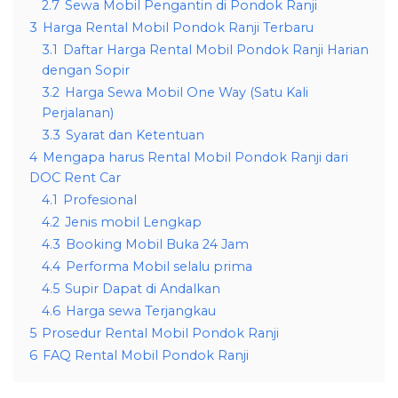
2.7
Sewa Mobil Pengantin di Pondok Ranji
3
Harga Rental Mobil Pondok Ranji Terbaru
3.1
Daftar Harga Rental Mobil Pondok Ranji Harian
dengan Sopir
3.2
Harga Sewa Mobil One Way (Satu Kali
Perjalanan)
3.3
Syarat dan Ketentuan
4
Mengapa harus Rental Mobil Pondok Ranji dari
DOC Rent Car
4.1
Profesional
4.2
Jenis mobil Lengkap
4.3
Booking Mobil Buka 24 Jam
4.4
Performa Mobil selalu prima
4.5
Supir Dapat di Andalkan
4.6
Harga sewa Terjangkau
5
Prosedur Rental Mobil Pondok Ranji
6
FAQ Rental Mobil Pondok Ranji