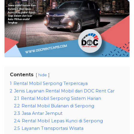
Contents
hide
1
Rental Mobil Serpong Terpercaya
2
Jenis Layanan Rental Mobil dari DOC Rent Car
2.1
Rental Mobil Serpong Sistem Harian
2.2
Rental Mobil Bulanan di Serpong
2.3
Jasa Antar Jemput
2.4
Rental Mobil Lepas Kunci di Serpong
2.5
Layanan Transportasi Wisata