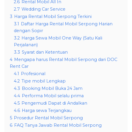
2.6
Rental Mobil All In
2.7
Wedding Car Service
3
Harga Rental Mobil Serpong Terkini
3.1
Daftar Harga Rental Mobil Serpong Harian
dengan Sopir
3.2
Harga Sewa Mobil One Way (Satu Kali
Perjalanan)
3.3
Syarat dan Ketentuan
4
Mengapa harus Rental Mobil Serpong dari DOC
Rent Car
4.1
Profesional
4.2
Tipe mobil Lengkap
4.3
Booking Mobil Buka 24 Jam
4.4
Performa Mobil selalu prima
4.5
Pengemudi Dapat di Andalkan
4.6
Harga sewa Terjangkau
5
Prosedur Rental Mobil Serpong
6
FAQ Tanya Jawab Rental Mobil Serpong