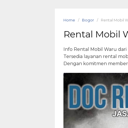
Skip
to
content
Home
Bogor
Rental Mobil 
Rental Mobil 
Info Rental Mobil Waru dar
Tersedia layanan rental mobi
Dengan komitmen memberika