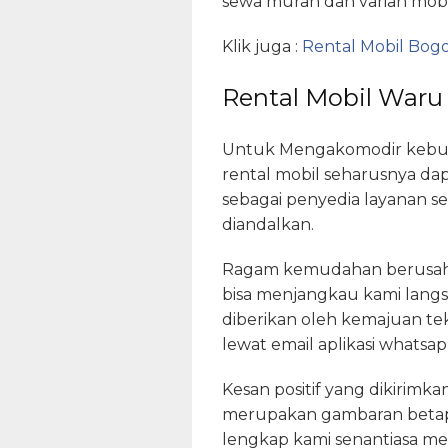
sewa murah dan varian mobi
Klik juga :
Rental Mobil Bogo
Rental Mobil Waru
Untuk Mengakomodir kebutu
rental mobil seharusnya d
sebagai penyedia layanan s
diandalkan.
Ragam kemudahan berusaha 
bisa menjangkau kami lang
diberikan oleh kemajuan te
lewat email aplikasi whatsa
Kesan positif yang dikirimk
merupakan gambaran betapa
lengkap kami senantiasa men