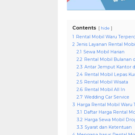
Contents
hide
1
Rental Mobil Waru Terper
2
Jenis Layanan Rental Mobi
2.1
Sewa Mobil Harian
2.2
Rental Mobil Bulanan 
2.3
Antar Jemput Kantor d
2.4
Rental Mobil Lepas Kun
2.5
Rental Mobil Wisata
2.6
Rental Mobil All In
2.7
Wedding Car Service
3
Harga Rental Mobil Waru T
3.1
Daftar Harga Rental M
3.2
Harga Sewa Mobil Dro
3.3
Syarat dan Ketentuan
4
Mengapa harus Rental Mob