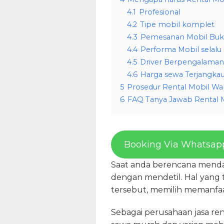
4.1
Profesional
4.2
Tipe mobil komplet
4.3
Pemesanan Mobil Buk
4.4
Performa Mobil selalu
4.5
Driver Berpengalaman
4.6
Harga sewa Terjangka
5
Prosedur Rental Mobil Wa
6
FAQ Tanya Jawab Rental 
Booking Via Whatsap
Saat anda berencana menda
dengan mendetil. Hal yang t
tersebut, memilih memanfaat
Sebagai perusahaan jasa ren