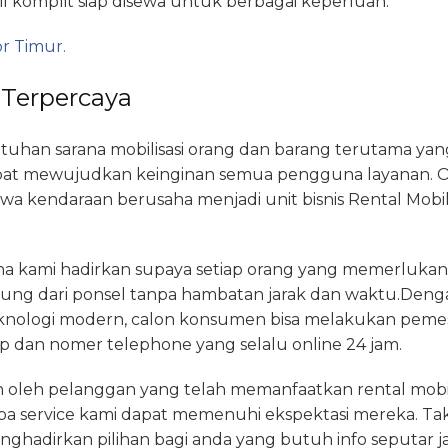
l komplit siap disewa untuk berbagai keperluan.
r Timur.
 Terpercaya
han sarana mobilisasi orang dan barang terutama ya
apat mewujudkan keinginan semua pengguna layanan. Ol
ewa kendaraan berusaha menjadi unit bisnis Rental Mobi
kami hadirkan supaya setiap orang yang memerlukan
sung dari ponsel tanpa hambatan jarak dan waktu.De
knologi modern, calon konsumen bisa melakukan pemesa
pp dan nomer telephone yang selalu online 24 jam.
an oleh pelanggan yang telah memanfaatkan rental mobil
 service kami dapat memenuhi ekspektasi mereka. Tak 
ghadirkan pilihan bagi anda yang butuh info seputar ja