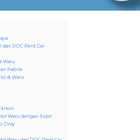
caya
l dari DOC Rent Car
di Waru
an Pabrik
ci di Waru
erkini
obil Waru dengan Sopir
p Only
il Waru dari DOC Rent Car