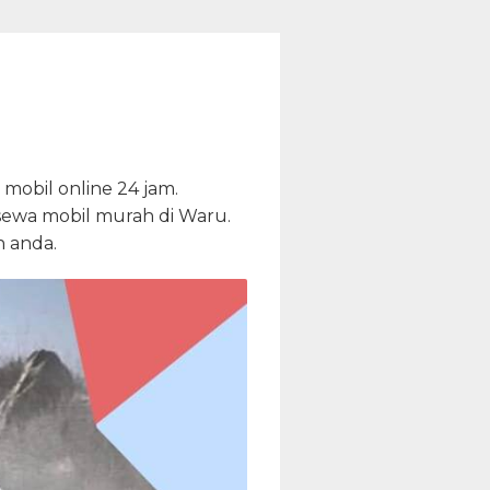
obil online 24 jam.
a sewa mobil murah di Waru.
 anda.