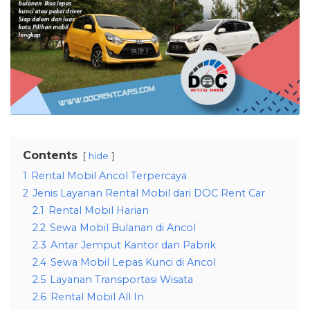
Contents
hide
1
Rental Mobil Ancol Terpercaya
2
Jenis Layanan Rental Mobil dari DOC Rent Car
2.1
Rental Mobil Harian
2.2
Sewa Mobil Bulanan di Ancol
2.3
Antar Jemput Kantor dan Pabrik
2.4
Sewa Mobil Lepas Kunci di Ancol
2.5
Layanan Transportasi Wisata
2.6
Rental Mobil All In