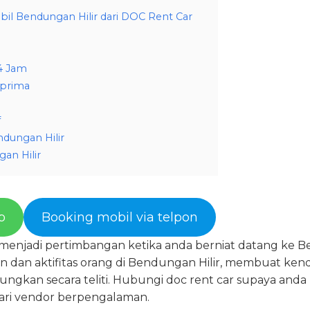
il Bendungan Hilir dari DOC Rent Car
4 Jam
 prima
f
dungan Hilir
an Hilir
p
Booking mobil via telpon
menjadi pertimbangan ketika anda berniat datang ke Ben
an dan aktifitas orang di Bendungan Hilir, membuat ken
tungkan secara teliti. Hubungi doc rent car supaya an
ari vendor berpengalaman.