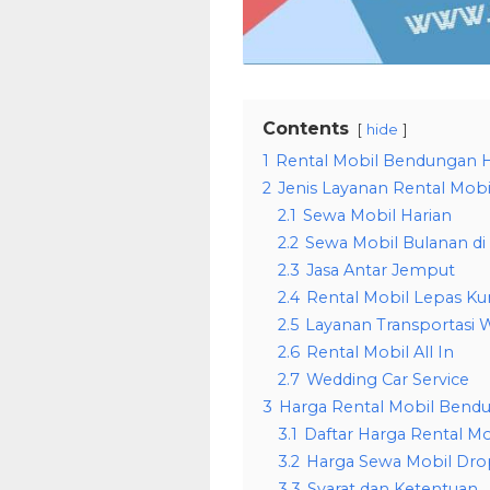
Contents
hide
1
Rental Mobil Bendungan Hi
2
Jenis Layanan Rental Mobi
2.1
Sewa Mobil Harian
2.2
Sewa Mobil Bulanan di
2.3
Jasa Antar Jemput
2.4
Rental Mobil Lepas Kun
2.5
Layanan Transportasi W
2.6
Rental Mobil All In
2.7
Wedding Car Service
3
Harga Rental Mobil Bendun
3.1
Daftar Harga Rental Mo
3.2
Harga Sewa Mobil Dro
3.3
Syarat dan Ketentuan