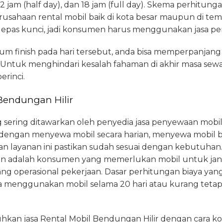
 12 jam (half day), dan 18 jam (full day). Skema perhitun
sahaan rental mobil baik di kota besar maupun di tempa
sa lepas kunci, jadi konsumen harus menggunakan jasa p
um finish pada hari tersebut, anda bisa memperpanjan
ntuk menghindari kesalah fahaman di akhir masa sew
erinci.
Bendungan Hilir
g sering ditawarkan oleh penyedia jasa penyewaan mobil
 dengan menyewa mobil secara harian, menyewa mobil b
layanan ini pastikan sudah sesuai dengan kebutuhan
an adalah konsumen yang memerlukan mobil untuk jangk
 operasional pekerjaan. Dasar perhitungan biaya yang
a menggunakan mobil selama 20 hari atau kurang tetap 
an jasa Rental Mobil Bendungan Hilir dengan cara ko