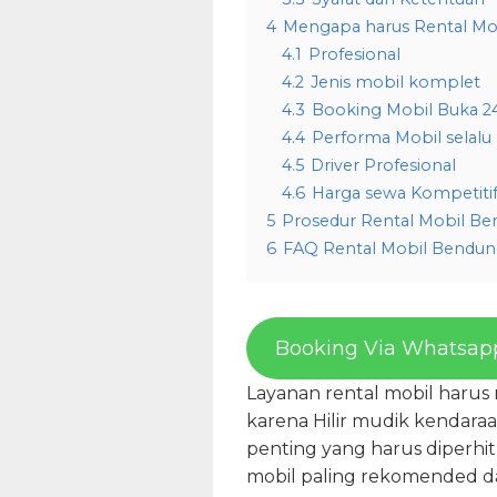
4
Mengapa harus Rental Mob
4.1
Profesional
4.2
Jenis mobil komplet
4.3
Booking Mobil Buka 2
4.4
Performa Mobil selalu
4.5
Driver Profesional
4.6
Harga sewa Kompetiti
5
Prosedur Rental Mobil Ben
6
FAQ Rental Mobil Bendung
Booking Via Whatsap
Layanan rental mobil harus 
karena Hilir mudik kendara
penting yang harus diperhi
mobil paling rekomended d