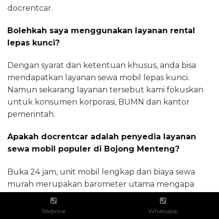
docrentcar.
Bolehkah saya menggunakan layanan rental
lepas kunci?
Dengan syarat dan ketentuan khusus, anda bisa
mendapatkan layanan sewa mobil lepas kunci.
Namun sekarang layanan tersebut kami fokuskan
untuk konsumen korporasi, BUMN dan kantor
pemerintah.
Apakah docrentcar adalah penyedia layanan
sewa mobil populer di Bojong Menteng?
Buka 24 jam, unit mobil lengkap dan biaya sewa
murah merupakan barometer utama mengapa
kami layak berstatus sebagai penyedia layanan
Sewa mobil Bekasi terpopuler.
Telepone
Whatsapp