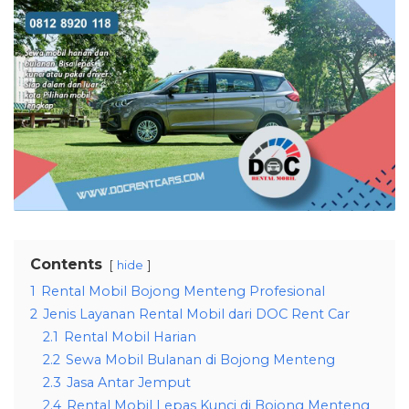
Contents
hide
1
Rental Mobil Bojong Menteng Profesional
2
Jenis Layanan Rental Mobil dari DOC Rent Car
2.1
Rental Mobil Harian
2.2
Sewa Mobil Bulanan di Bojong Menteng
2.3
Jasa Antar Jemput
2.4
Rental Mobil Lepas Kunci di Bojong Menteng