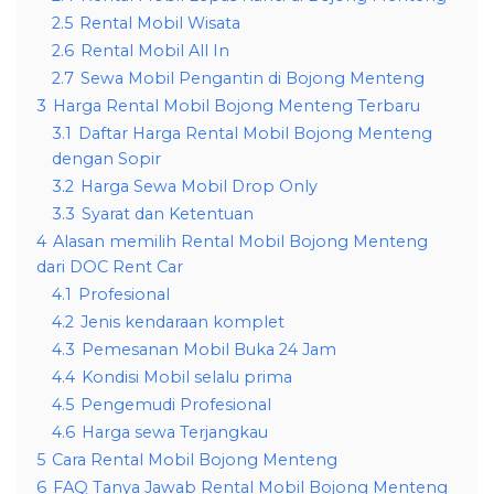
2.5
Rental Mobil Wisata
2.6
Rental Mobil All In
2.7
Sewa Mobil Pengantin di Bojong Menteng
3
Harga Rental Mobil Bojong Menteng Terbaru
3.1
Daftar Harga Rental Mobil Bojong Menteng
dengan Sopir
3.2
Harga Sewa Mobil Drop Only
3.3
Syarat dan Ketentuan
4
Alasan memilih Rental Mobil Bojong Menteng
dari DOC Rent Car
4.1
Profesional
4.2
Jenis kendaraan komplet
4.3
Pemesanan Mobil Buka 24 Jam
4.4
Kondisi Mobil selalu prima
4.5
Pengemudi Profesional
4.6
Harga sewa Terjangkau
5
Cara Rental Mobil Bojong Menteng
6
FAQ Tanya Jawab Rental Mobil Bojong Menteng