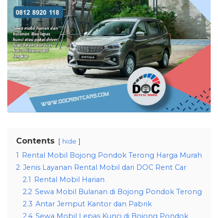
Contents
hide
1
Rental Mobil Bojong Pondok Terong Harga Murah
2
Jenis Layanan Rental Mobil dari DOC Rent Car
2.1
Rental Mobil Harian
2.2
Sewa Mobil Bulanan di Bojong Pondok Terong
2.3
Antar Jemput Kantor dan Pabrik
2.4
Sewa Mobil Lepas Kunci di Bojong Pondok