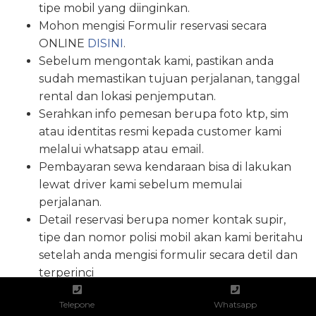
tipe mobil yang diinginkan.
Mohon mengisi Formulir reservasi secara
ONLINE
DISINI
.
Sebelum mengontak kami, pastikan anda
sudah memastikan tujuan perjalanan, tanggal
rental dan lokasi penjemputan.
Serahkan info pemesan berupa foto ktp, sim
atau identitas resmi kepada customer kami
melalui whatsapp atau email.
Pembayaran sewa kendaraan bisa di lakukan
lewat driver kami sebelum memulai
perjalanan.
Detail reservasi berupa nomer kontak supir,
tipe dan nomor polisi mobil akan kami beritahu
setelah anda mengisi formulir secara detil dan
terperinci
Telepone
Whatsapp
FAQ Tanya Jawab Rental Mobil