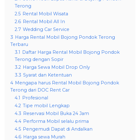
Terong
2.5
Rental Mobil Wisata
2.6
Rental Mobil All In
2.7
Wedding Car Service
3
Harga Rental Mobil Bojong Pondok Terong
Terbaru
3.1
Daftar Harga Rental Mobil Bojong Pondok
Terong dengan Sopir
3.2
Harga Sewa Mobil Drop Only
3.3
Syarat dan Ketentuan
4
Mengapa harus Rental Mobil Bojong Pondok
Terong dari DOC Rent Car
4.1
Profesional
4.2
Tipe mobil Lengkap
4.3
Reservasi Mobil Buka 24 Jam
4.4
Performa Mobil selalu prima
4.5
Pengemudi Dapat di Andalkan
4.6
Harga sewa Murah