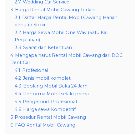
2.7
Wedding Car Service
3
Harga Rental Mobil Cawang Terkini
3.1
Daftar Harga Rental Mobil Cawang Harian
dengan Sopir
3.2
Harga Sewa Mobil One Way (Satu Kali
Perjalanan)
3.3
Syarat dan Ketentuan
4
Mengapa harus Rental Mobil Cawang dari DOC
Rent Car
4.1
Profesional
4.2
Jenis mobil komplet
4.3
Booking Mobil Buka 24 Jam
4.4
Performa Mobil selalu prima
4.5
Pengemudi Profesional
4.6
Harga sewa Kompetitif
5
Prosedur Rental Mobil Cawang
6
FAQ Rental Mobil Cawang