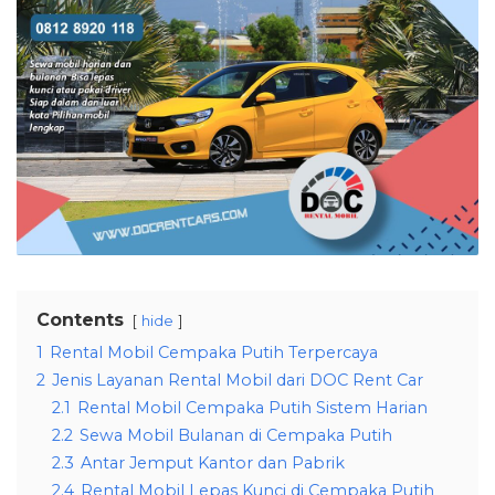
Contents
hide
1
Rental Mobil Cempaka Putih Terpercaya
2
Jenis Layanan Rental Mobil dari DOC Rent Car
2.1
Rental Mobil Cempaka Putih Sistem Harian
2.2
Sewa Mobil Bulanan di Cempaka Putih
2.3
Antar Jemput Kantor dan Pabrik
2.4
Rental Mobil Lepas Kunci di Cempaka Putih