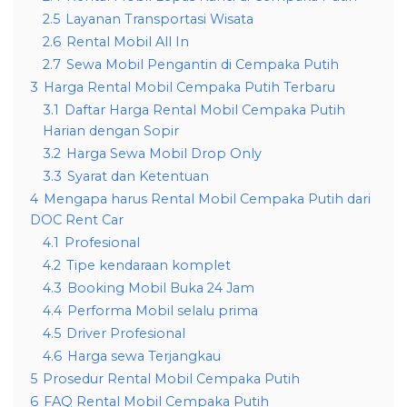
2.5
Layanan Transportasi Wisata
2.6
Rental Mobil All In
2.7
Sewa Mobil Pengantin di Cempaka Putih
3
Harga Rental Mobil Cempaka Putih Terbaru
3.1
Daftar Harga Rental Mobil Cempaka Putih
Harian dengan Sopir
3.2
Harga Sewa Mobil Drop Only
3.3
Syarat dan Ketentuan
4
Mengapa harus Rental Mobil Cempaka Putih dari
DOC Rent Car
4.1
Profesional
4.2
Tipe kendaraan komplet
4.3
Booking Mobil Buka 24 Jam
4.4
Performa Mobil selalu prima
4.5
Driver Profesional
4.6
Harga sewa Terjangkau
5
Prosedur Rental Mobil Cempaka Putih
6
FAQ Rental Mobil Cempaka Putih