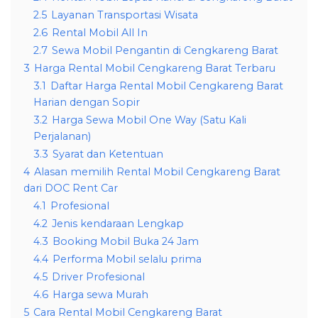
2.5
Layanan Transportasi Wisata
2.6
Rental Mobil All In
2.7
Sewa Mobil Pengantin di Cengkareng Barat
3
Harga Rental Mobil Cengkareng Barat Terbaru
3.1
Daftar Harga Rental Mobil Cengkareng Barat
Harian dengan Sopir
3.2
Harga Sewa Mobil One Way (Satu Kali
Perjalanan)
3.3
Syarat dan Ketentuan
4
Alasan memilih Rental Mobil Cengkareng Barat
dari DOC Rent Car
4.1
Profesional
4.2
Jenis kendaraan Lengkap
4.3
Booking Mobil Buka 24 Jam
4.4
Performa Mobil selalu prima
4.5
Driver Profesional
4.6
Harga sewa Murah
5
Cara Rental Mobil Cengkareng Barat