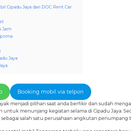
il Cipadu Jaya dari DOC Rent Car
et
4 Jam
 prima
u
adu Jaya
Jaya
p
Booking mobil via telpon
 layak menjadi pilihan saat anda berfikir dan sudah men
untuk menunjang kegiatan selama di Cipadu Jaya. Se
r sebagai salah satu perusahaan angkutan penumpang 