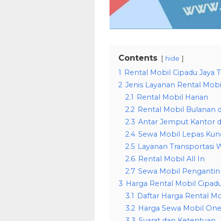
Contents
hide
1
Rental Mobil Cipadu Jaya 
2
Jenis Layanan Rental Mobi
2.1
Rental Mobil Harian
2.2
Rental Mobil Bulanan d
2.3
Antar Jemput Kantor d
2.4
Sewa Mobil Lepas Kunci
2.5
Layanan Transportasi W
2.6
Rental Mobil All In
2.7
Sewa Mobil Pengantin 
3
Harga Rental Mobil Cipadu
3.1
Daftar Harga Rental Mo
3.2
Harga Sewa Mobil One 
3.3
Syarat dan Ketentuan