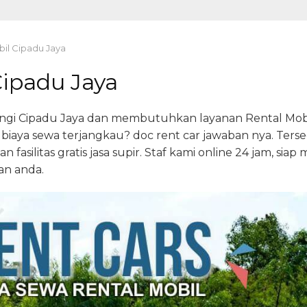
bil Cipadu Jaya
Cipadu Jaya
i Cipadu Jaya dan membutuhkan layanan Rental Mobil
iaya sewa terjangkau? doc rent car jawaban nya. Terse
fasilitas gratis jasa supir. Staf kami online 24 jam, siap
an anda.