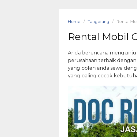
Skip
to
content
Home
Tangerang
Rental Mo
Rental Mobil 
Anda berencana mengunjung
perusahaan terbaik dengan b
yang boleh anda sewa dengan 
yang paling cocok kebutuh