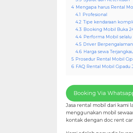
4
Mengapa harus Rental Mob
4.1
Profesional
4.2
Tipe kendaraan kompl
4.3
Booking Mobil Buka 2
4.4
Performa Mobil selalu
4.5
Driver Berpengalaman
4.6
Harga sewa Terjangka
5
Prosedur Rental Mobil Cip
6
FAQ Rental Mobil Cipadu 
Booking Via Whatsap
Jasa rental mobil dari kami
menggunakan mobil sewaan 
kontak dengan doc rent ca