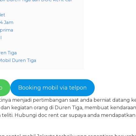
let
24 Jam
 prima
l
ren Tiga
obil Duren Tiga
p
Booking mobil via telpon
inya menjadi pertimbangan saat anda berniat datang ke 
as dan kegiatan orang di Duren Tiga, membuat kendaraan
 teliti. Hubungi doc rent car supaya anda mendapatkan