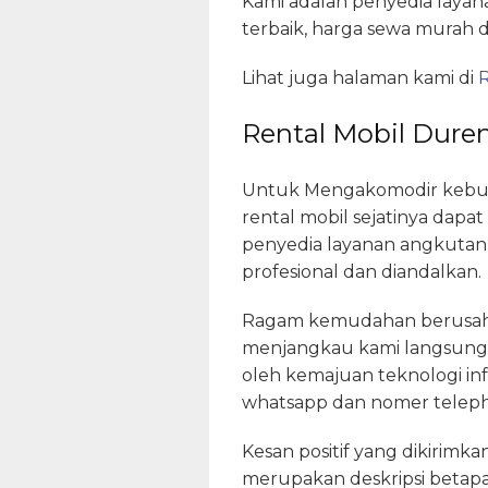
Kami adalah penyedia layan
terbaik, harga sewa murah d
Lihat juga halaman kami di
R
Rental Mobil Duren
Untuk Mengakomodir kebutu
rental mobil sejatinya dap
penyedia layanan angkutan
profesional dan diandalkan.
Ragam kemudahan berusaha 
menjangkau kami langsung 
oleh kemajuan teknologi inf
whatsapp dan nomer telepho
Kesan positif yang dikirimk
merupakan deskripsi betapa