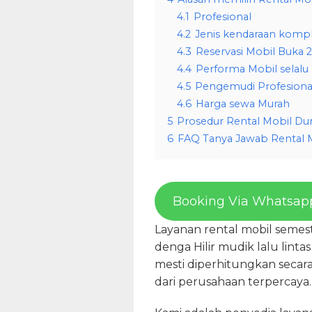
4.1
Profesional
4.2
Jenis kendaraan komp
4.3
Reservasi Mobil Buka 
4.4
Performa Mobil selalu
4.5
Pengemudi Profesiona
4.6
Harga sewa Murah
5
Prosedur Rental Mobil Du
6
FAQ Tanya Jawab Rental M
Booking Via Whatsap
Layanan rental mobil semest
denga Hilir mudik lalu lint
mesti diperhitungkan secara
dari perusahaan terpercaya.