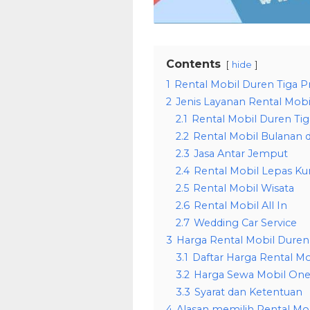
Contents
hide
1
Rental Mobil Duren Tiga P
2
Jenis Layanan Rental Mobi
2.1
Rental Mobil Duren Tig
2.2
Rental Mobil Bulanan d
2.3
Jasa Antar Jemput
2.4
Rental Mobil Lepas Kun
2.5
Rental Mobil Wisata
2.6
Rental Mobil All In
2.7
Wedding Car Service
3
Harga Rental Mobil Duren 
3.1
Daftar Harga Rental Mo
3.2
Harga Sewa Mobil One 
3.3
Syarat dan Ketentuan
4
Alasan memilih Rental Mob