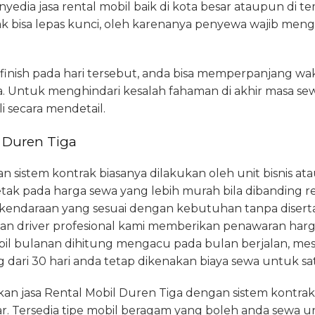
dia jasa rental mobil baik di kota besar ataupun di t
idak bisa lepas kunci, oleh karenanya penyewa wajib m
 finish pada hari tersebut, anda bisa memperpanjang 
 Untuk menghindari kesalah fahaman di akhir masa se
 secara mendetail.
i Duren Tiga
sistem kontrak biasanya dilakukan oleh unit bisnis atau 
etak pada harga sewa yang lebih murah bila dibanding ren
endaraan yang sesuai dengan kebutuhan tanpa disertai j
an driver profesional kami memberikan penawaran harga
bil bulanan dihitung mengacu pada bulan berjalan, me
ari 30 hari anda tetap dikenakan biaya sewa untuk sa
n jasa Rental Mobil Duren Tiga dengan sistem kontra
 Tersedia tipe mobil beragam yang boleh anda sewa u