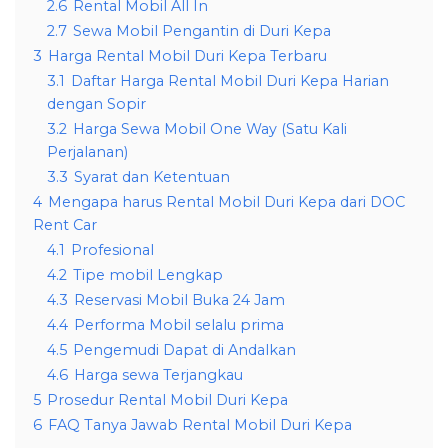
2.6
Rental Mobil All In
2.7
Sewa Mobil Pengantin di Duri Kepa
3
Harga Rental Mobil Duri Kepa Terbaru
3.1
Daftar Harga Rental Mobil Duri Kepa Harian
dengan Sopir
3.2
Harga Sewa Mobil One Way (Satu Kali
Perjalanan)
3.3
Syarat dan Ketentuan
4
Mengapa harus Rental Mobil Duri Kepa dari DOC
Rent Car
4.1
Profesional
4.2
Tipe mobil Lengkap
4.3
Reservasi Mobil Buka 24 Jam
4.4
Performa Mobil selalu prima
4.5
Pengemudi Dapat di Andalkan
4.6
Harga sewa Terjangkau
5
Prosedur Rental Mobil Duri Kepa
6
FAQ Tanya Jawab Rental Mobil Duri Kepa