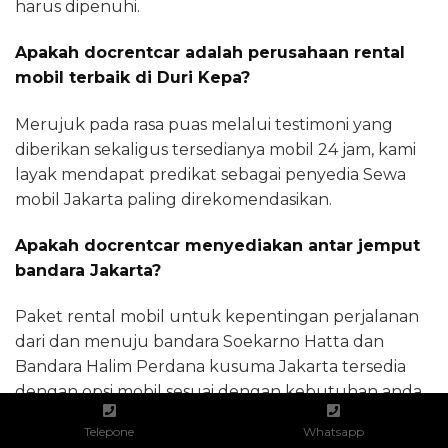
harus dipenuhi.
Apakah docrentcar adalah perusahaan rental
mobil terbaik di Duri Kepa?
Merujuk pada rasa puas melalui testimoni yang
diberikan sekaligus tersedianya mobil 24 jam, kami
layak mendapat predikat sebagai penyedia Sewa
mobil Jakarta paling direkomendasikan.
Apakah docrentcar menyediakan antar jemput
bandara Jakarta?
Paket rental mobil untuk kepentingan perjalanan
dari dan menuju bandara Soekarno Hatta dan
Bandara Halim Perdana kusuma Jakarta tersedia
dengan opsi mobil sesuai dengan kebutuhan anda.
Telepone
Whatsapp
Bagaimana saya dapat mencari penyedia jasa