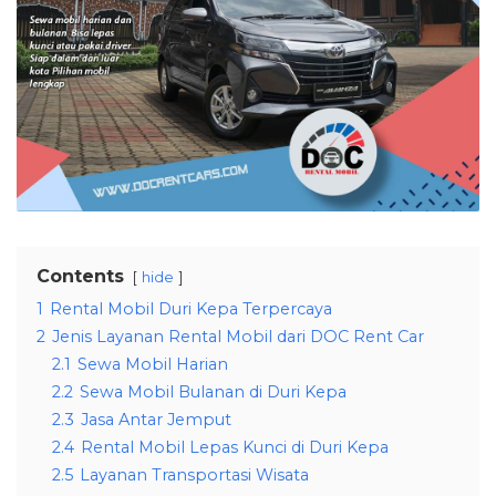
Contents
hide
1
Rental Mobil Duri Kepa Terpercaya
2
Jenis Layanan Rental Mobil dari DOC Rent Car
2.1
Sewa Mobil Harian
2.2
Sewa Mobil Bulanan di Duri Kepa
2.3
Jasa Antar Jemput
2.4
Rental Mobil Lepas Kunci di Duri Kepa
2.5
Layanan Transportasi Wisata