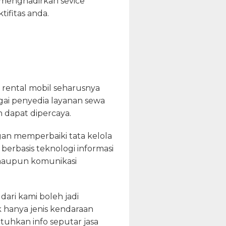
a menghadirkan sevice
ifitas anda.
rental mobil seharusnya
gai penyedia layanan sewa
n dapat dipercaya.
ngan memperbaiki tata kelola
berbasis teknologi informasi
p maupun komunikasi
ari kami boleh jadi
hanya jenis kendaraan
uhkan info seputar jasa