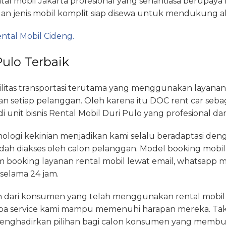
tal mobil Jakarta profesional yang senantiasa berupay
an jenis mobil komplit siap disewa untuk mendukung akt
ental Mobil Cideng.
Pulo Terbaik
itas transportasi terutama yang menggunakan layanan 
 setiap pelanggan. Oleh karena itu DOC rent car seba
unit bisnis Rental Mobil Duri Pulo yang profesional da
knologi kekinian menjadikan kami selalu beradaptasi de
dah diakses oleh calon pelanggan. Model booking mobil 
tem booking layanan rental mobil lewat email, whatsap
selama 24 jam.
an dari konsumen yang telah menggunakan rental mobil d
a service kami mampu memenuhi harapan mereka. Tak 
enghadirkan pilihan bagi calon konsumen yang membut