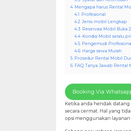
4
Mengapa harus Rental Mob
4.1
Profesional
4.2
Jenis mobil Lengkap
4.3
Reservasi Mobil Buka 
4.4
Kondisi Mobil selalu p
4.5
Pengemudi Profesiona
4.6
Harga sewa Murah
5
Prosedur Rental Mobil Dur
6
FAQ Tanya Jawab Rental M
Booking Via Whatsap
Ketika anda hendak datang 
secara cermat. Hal yang tid
opsi menggunakan layanan r