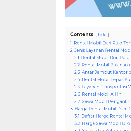
Contents
hide
1
Rental Mobil Duri Pulo Ter
2
Jenis Layanan Rental Mobi
2.1
Rental Mobil Duri Pulo
2.2
Rental Mobil Bulanan d
2.3
Antar Jemput Kantor d
2.4
Rental Mobil Lepas Kun
2.5
Layanan Transportasi W
2.6
Rental Mobil All In
2.7
Sewa Mobil Pengantin 
3
Harga Rental Mobil Duri Pu
3.1
Daftar Harga Rental Mo
3.2
Harga Sewa Mobil Dro
3.3
Syarat dan Ketentuan