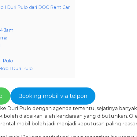
il Duri Pulo dari DOC Rent Car
24 Jam
rima
l
i Pulo
obil Duri Pulo
p
Booking mobil via telpon
ke Duri Pulo dengan agenda tertentu, sejatinya banyak
ak boleh diabaikan ialah kendaraan yang dibutuhkan. Ol
ental mobil boleh jadi menjadi keputusan paling reaso