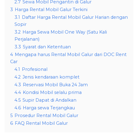
2.7
Sewa Mobil Pengantin di Galur
3
Harga Rental Mobil Galur Terkini
3.1
Daftar Harga Rental Mobil Galur Harian dengan
Sopir
3.2
Harga Sewa Mobil One Way (Satu Kali
Perjalanan)
3.3
Syarat dan Ketentuan
4
Mengapa harus Rental Mobil Galur dari DOC Rent
Car
4.1
Profesional
4.2
Jenis kendaraan komplet
4.3
Reservasi Mobil Buka 24 Jam
4.4
Kondisi Mobil selalu prima
4.5
Supir Dapat di Andalkan
4.6
Harga sewa Terjangkau
5
Prosedur Rental Mobil Galur
6
FAQ Rental Mobil Galur