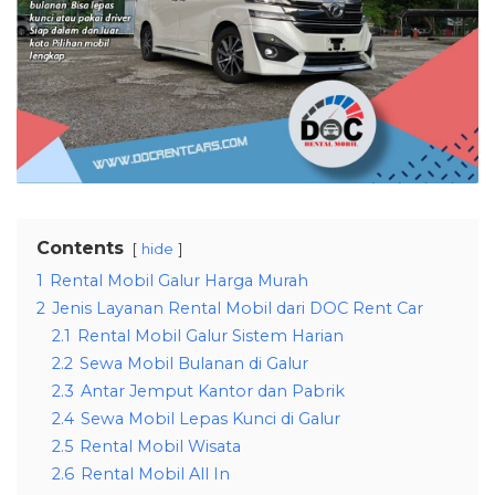
Contents
hide
1
Rental Mobil Galur Harga Murah
2
Jenis Layanan Rental Mobil dari DOC Rent Car
2.1
Rental Mobil Galur Sistem Harian
2.2
Sewa Mobil Bulanan di Galur
2.3
Antar Jemput Kantor dan Pabrik
2.4
Sewa Mobil Lepas Kunci di Galur
2.5
Rental Mobil Wisata
2.6
Rental Mobil All In