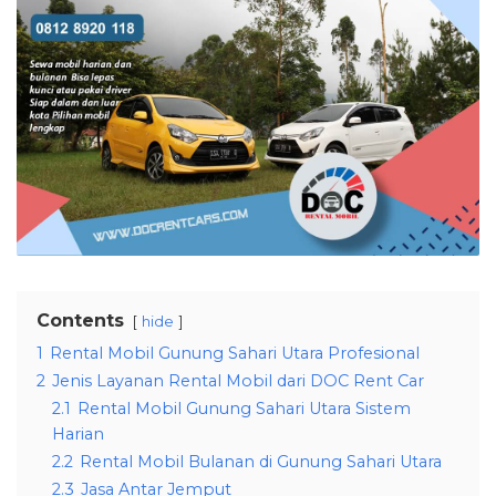
Contents
hide
1
Rental Mobil Gunung Sahari Utara Profesional
2
Jenis Layanan Rental Mobil dari DOC Rent Car
2.1
Rental Mobil Gunung Sahari Utara Sistem
Harian
2.2
Rental Mobil Bulanan di Gunung Sahari Utara
2.3
Jasa Antar Jemput