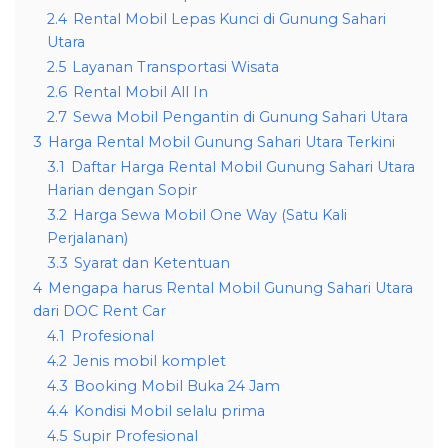
2.4
Rental Mobil Lepas Kunci di Gunung Sahari
Utara
2.5
Layanan Transportasi Wisata
2.6
Rental Mobil All In
2.7
Sewa Mobil Pengantin di Gunung Sahari Utara
3
Harga Rental Mobil Gunung Sahari Utara Terkini
3.1
Daftar Harga Rental Mobil Gunung Sahari Utara
Harian dengan Sopir
3.2
Harga Sewa Mobil One Way (Satu Kali
Perjalanan)
3.3
Syarat dan Ketentuan
4
Mengapa harus Rental Mobil Gunung Sahari Utara
dari DOC Rent Car
4.1
Profesional
4.2
Jenis mobil komplet
4.3
Booking Mobil Buka 24 Jam
4.4
Kondisi Mobil selalu prima
4.5
Supir Profesional