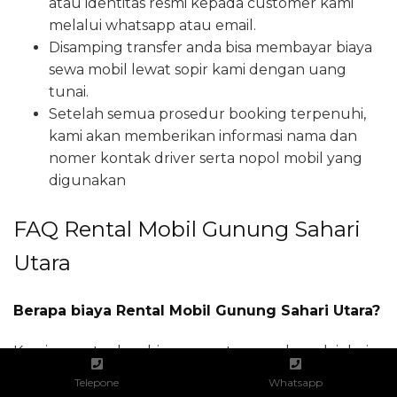
atau identitas resmi kepada customer kami
melalui whatsapp atau email.
Disamping transfer anda bisa membayar biaya
sewa mobil lewat sopir kami dengan uang
tunai.
Setelah semua prosedur booking terpenuhi,
kami akan memberikan informasi nama dan
nomer kontak driver serta nopol mobil yang
digunakan
FAQ Rental Mobil Gunung Sahari
Utara
Berapa biaya Rental Mobil Gunung Sahari Utara?
Kami menetapkan biaya sewa termurah mulai dari
Rp 300.000 untuk layanan rental mobil durasi
Telepone
Whatsapp
enam jam dalam kota termasuk jasa driver.