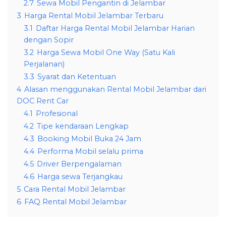
2.7
Sewa Mobil Pengantin di Jelambar
3
Harga Rental Mobil Jelambar Terbaru
3.1
Daftar Harga Rental Mobil Jelambar Harian
dengan Sopir
3.2
Harga Sewa Mobil One Way (Satu Kali
Perjalanan)
3.3
Syarat dan Ketentuan
4
Alasan menggunakan Rental Mobil Jelambar dari
DOC Rent Car
4.1
Profesional
4.2
Tipe kendaraan Lengkap
4.3
Booking Mobil Buka 24 Jam
4.4
Performa Mobil selalu prima
4.5
Driver Berpengalaman
4.6
Harga sewa Terjangkau
5
Cara Rental Mobil Jelambar
6
FAQ Rental Mobil Jelambar