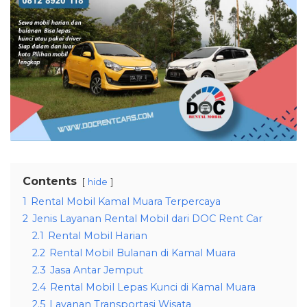
Contents
hide
1
Rental Mobil Kamal Muara Terpercaya
2
Jenis Layanan Rental Mobil dari DOC Rent Car
2.1
Rental Mobil Harian
2.2
Rental Mobil Bulanan di Kamal Muara
2.3
Jasa Antar Jemput
2.4
Rental Mobil Lepas Kunci di Kamal Muara
2.5
Layanan Transportasi Wisata