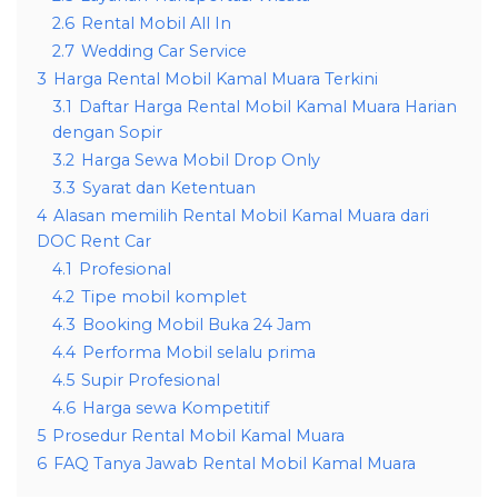
2.6
Rental Mobil All In
2.7
Wedding Car Service
3
Harga Rental Mobil Kamal Muara Terkini
3.1
Daftar Harga Rental Mobil Kamal Muara Harian
dengan Sopir
3.2
Harga Sewa Mobil Drop Only
3.3
Syarat dan Ketentuan
4
Alasan memilih Rental Mobil Kamal Muara dari
DOC Rent Car
4.1
Profesional
4.2
Tipe mobil komplet
4.3
Booking Mobil Buka 24 Jam
4.4
Performa Mobil selalu prima
4.5
Supir Profesional
4.6
Harga sewa Kompetitif
5
Prosedur Rental Mobil Kamal Muara
6
FAQ Tanya Jawab Rental Mobil Kamal Muara