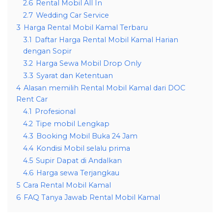
2.6
Rental Mobil All In
2.7
Wedding Car Service
3
Harga Rental Mobil Kamal Terbaru
3.1
Daftar Harga Rental Mobil Kamal Harian
dengan Sopir
3.2
Harga Sewa Mobil Drop Only
3.3
Syarat dan Ketentuan
4
Alasan memilih Rental Mobil Kamal dari DOC
Rent Car
4.1
Profesional
4.2
Tipe mobil Lengkap
4.3
Booking Mobil Buka 24 Jam
4.4
Kondisi Mobil selalu prima
4.5
Supir Dapat di Andalkan
4.6
Harga sewa Terjangkau
5
Cara Rental Mobil Kamal
6
FAQ Tanya Jawab Rental Mobil Kamal