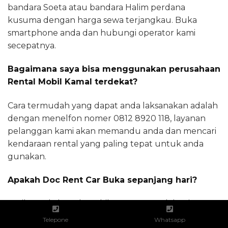
bandara Soeta atau bandara Halim perdana
kusuma dengan harga sewa terjangkau. Buka
smartphone anda dan hubungi operator kami
secepatnya.
Bagaimana saya bisa menggunakan perusahaan
Rental Mobil Kamal terdekat?
Cara termudah yang dapat anda laksanakan adalah
dengan menelfon nomer 0812 8920 118, layanan
pelanggan kami akan memandu anda dan mencari
kendaraan rental yang paling tepat untuk anda
gunakan.
Apakah Doc Rent Car Buka sepanjang hari?
Ketika anda butuh mobil sewaan untuk kegiatan
penting, jangan sungkan melakukan kontak
Telepone
Whatsapp