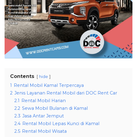
Contents
hide
1
Rental Mobil Kamal Terpercaya
2
Jenis Layanan Rental Mobil dari DOC Rent Car
2.1
Rental Mobil Harian
2.2
Sewa Mobil Bulanan di Kamal
2.3
Jasa Antar Jemput
2.4
Rental Mobil Lepas Kunci di Kamal
2.5
Rental Mobil Wisata