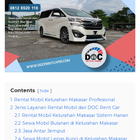
Contents
hide
1
Rental Mobil Kelurahan Makasar Profesional
2
Jenis Layanan Rental Mobil dari DOC Rent Car
2.1
Rental Mobil Kelurahan Makasar Sistem Harian
2.2
Sewa Mobil Bulanan di Kelurahan Makasar
2.3
Jasa Antar Jemput
2.4
Sewa Mobil Lepas Kunci di Kelurahan Makasar