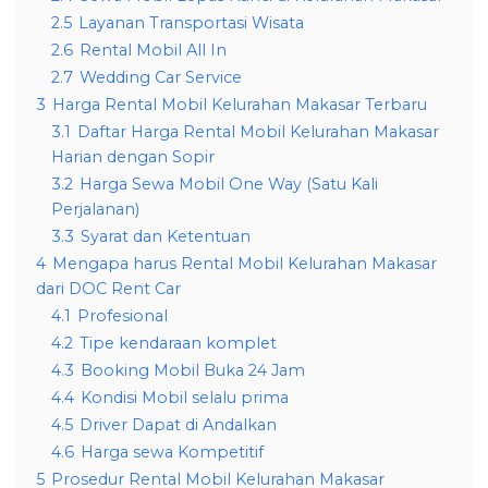
2.5
Layanan Transportasi Wisata
2.6
Rental Mobil All In
2.7
Wedding Car Service
3
Harga Rental Mobil Kelurahan Makasar Terbaru
3.1
Daftar Harga Rental Mobil Kelurahan Makasar
Harian dengan Sopir
3.2
Harga Sewa Mobil One Way (Satu Kali
Perjalanan)
3.3
Syarat dan Ketentuan
4
Mengapa harus Rental Mobil Kelurahan Makasar
dari DOC Rent Car
4.1
Profesional
4.2
Tipe kendaraan komplet
4.3
Booking Mobil Buka 24 Jam
4.4
Kondisi Mobil selalu prima
4.5
Driver Dapat di Andalkan
4.6
Harga sewa Kompetitif
5
Prosedur Rental Mobil Kelurahan Makasar