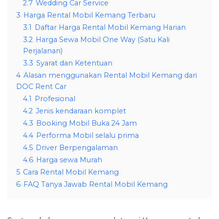
2.7
Wedding Car Service
3
Harga Rental Mobil Kemang Terbaru
3.1
Daftar Harga Rental Mobil Kemang Harian
3.2
Harga Sewa Mobil One Way (Satu Kali
Perjalanan)
3.3
Syarat dan Ketentuan
4
Alasan menggunakan Rental Mobil Kemang dari
DOC Rent Car
4.1
Profesional
4.2
Jenis kendaraan komplet
4.3
Booking Mobil Buka 24 Jam
4.4
Performa Mobil selalu prima
4.5
Driver Berpengalaman
4.6
Harga sewa Murah
5
Cara Rental Mobil Kemang
6
FAQ Tanya Jawab Rental Mobil Kemang