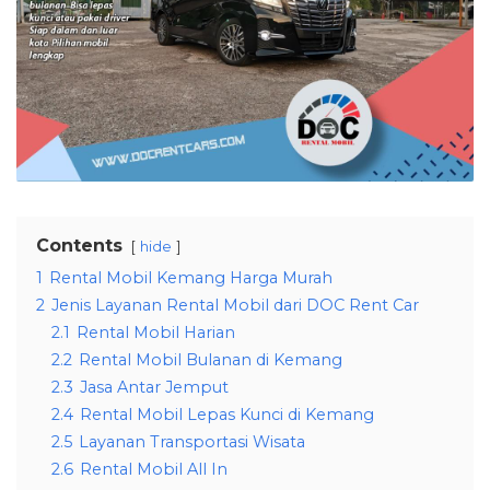
Contents
hide
1
Rental Mobil Kemang Harga Murah
2
Jenis Layanan Rental Mobil dari DOC Rent Car
2.1
Rental Mobil Harian
2.2
Rental Mobil Bulanan di Kemang
2.3
Jasa Antar Jemput
2.4
Rental Mobil Lepas Kunci di Kemang
2.5
Layanan Transportasi Wisata
2.6
Rental Mobil All In