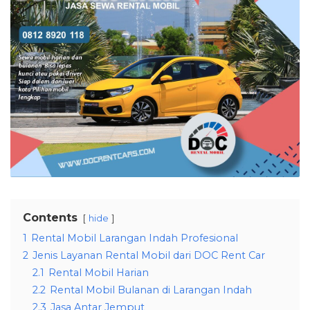
Contents
hide
1
Rental Mobil Larangan Indah Profesional
2
Jenis Layanan Rental Mobil dari DOC Rent Car
2.1
Rental Mobil Harian
2.2
Rental Mobil Bulanan di Larangan Indah
2.3
Jasa Antar Jemput