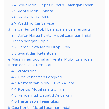
2.4
Sewa Mobil Lepas Kunci di Larangan Indah
2.5
Rental Mobil Wisata
2.6
Rental Mobil All In
2.7
Wedding Car Service
3
Harga Rental Mobil Larangan Indah Terbaru
3.1
Daftar Harga Rental Mobil Larangan Indah
Harian dengan Sopir
3.2
Harga Sewa Mobil Drop Only
3.3
Syarat dan Ketentuan
4
Alasan menggunakan Rental Mobil Larangan
Indah dari DOC Rent Car
4.1
Profesional
4.2
Tipe kendaraan Lengkap
4.3
Pemesanan Mobil Buka 24 Jam
4.4
Kondisi Mobil selalu prima
4.5
Pengemudi Dapat di Andalkan
4.6
Harga sewa Terjangkau
5
Cara Rental Mobil Larangan Indah