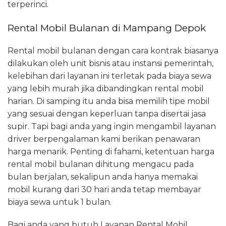
terperinci.
Rental Mobil Bulanan di Mampang Depok
Rental mobil bulanan dengan cara kontrak biasanya
dilakukan oleh unit bisnis atau instansi pemerintah,
kelebihan dari layanan ini terletak pada biaya sewa
yang lebih murah jika dibandingkan rental mobil
harian. Di samping itu anda bisa memilih tipe mobil
yang sesuai dengan keperluan tanpa disertai jasa
supir. Tapi bagi anda yang ingin mengambil layanan
driver berpengalaman kami berikan penawaran
harga menarik. Penting di fahami, ketentuan harga
rental mobil bulanan dihitung mengacu pada
bulan berjalan, sekalipun anda hanya memakai
mobil kurang dari 30 hari anda tetap membayar
biaya sewa untuk 1 bulan.
Bagi anda yang butuh Layanan Rental Mobil