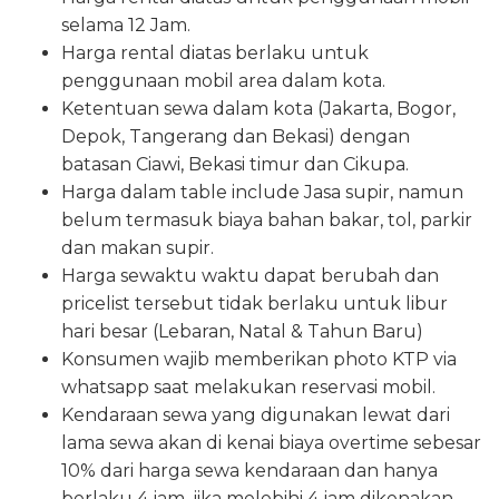
selama 12 Jam.
Harga rental diatas berlaku untuk
penggunaan mobil area dalam kota.
Ketentuan sewa dalam kota (Jakarta, Bogor,
Depok, Tangerang dan Bekasi) dengan
batasan Ciawi, Bekasi timur dan Cikupa.
Harga dalam table include Jasa supir, namun
belum termasuk biaya bahan bakar, tol, parkir
dan makan supir.
Harga sewaktu waktu dapat berubah dan
pricelist tersebut tidak berlaku untuk libur
hari besar (Lebaran, Natal & Tahun Baru)
Konsumen wajib memberikan photo KTP via
whatsapp saat melakukan reservasi mobil.
Kendaraan sewa yang digunakan lewat dari
lama sewa akan di kenai biaya overtime sebesar
10% dari harga sewa kendaraan dan hanya
berlaku 4 jam, jika melebihi 4 jam dikenakan