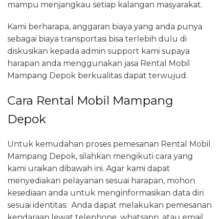
mampu menjangkau setiap kalangan masyarakat.
Kami berharapa, anggaran biaya yang anda punya
sebagai biaya transportasi bisa terlebih dulu di
diskusikan kepada admin support kami supaya
harapan anda menggunakan jasa Rental Mobil
Mampang Depok berkualitas dapat terwujud.
Cara Rental Mobil Mampang
Depok
Untuk kemudahan proses pemesanan Rental Mobil
Mampang Depok, silahkan mengikuti cara yang
kami uraikan dibawah ini. Agar kami dapat
menyediakan pelayanan sesuai harapan, mohon
kesediaan anda untuk menginformasikan data diri
sesuai identitas. Anda dapat melakukan pemesanan
kendaraan lewat telephone, whatsapp, atau email.