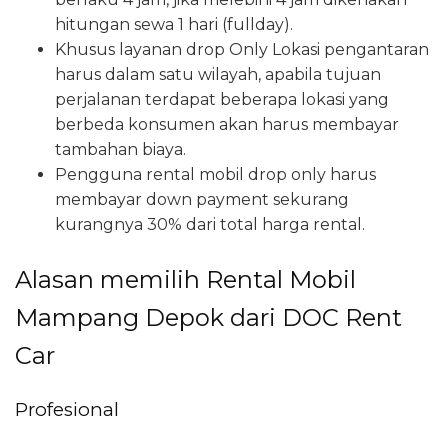
hitungan sewa 1 hari (fullday).
Khusus layanan drop Only Lokasi pengantaran
harus dalam satu wilayah, apabila tujuan
perjalanan terdapat beberapa lokasi yang
berbeda konsumen akan harus membayar
tambahan biaya.
Pengguna rental mobil drop only harus
membayar down payment sekurang
kurangnya 30% dari total harga rental.
Alasan memilih Rental Mobil
Mampang Depok dari DOC Rent
Car
Profesional