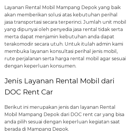
Layanan Rental Mobil Mampang Depok yang baik
akan memberikan solusi atas kebutuhan perihal
jasa transportasi secara terperinci. Jumlah unit mobil
yang dipunyai oleh penyedia jasa rental tidak serta
merta dapat menjamin kebutuhan anda dapat
terakomodir secara utuh. Untuk itulah admin kami
membuka layanan konsultasi perihal jenis mobil,
rute perjalanan serta harga rental mobil agar sesuai
dengan keperluan konsumen.
Jenis Layanan Rental Mobil dari
DOC Rent Car
Berikut ini merupakan jenis dan layanan Rental
Mobil Mampang Depok dari DOC rent car yang bisa
anda pilih sesuai dengan keperluan kegiatan saat
berada di Mampang Depok.