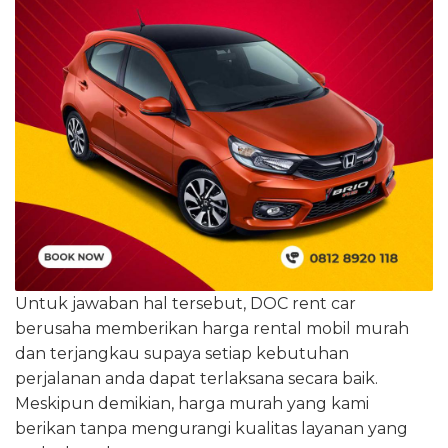
Untuk jawaban hal tersebut, DOC rent car
berusaha memberikan harga rental mobil murah
dan terjangkau supaya setiap kebutuhan
perjalanan anda dapat terlaksana secara baik.
Meskipun demikian, harga murah yang kami
berikan tanpa mengurangi kualitas layanan yang