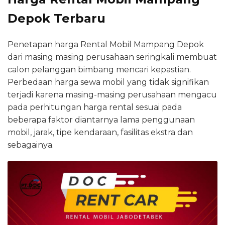
Depok Terbaru
Penetapan harga Rental Mobil Mampang Depok
dari masing masing perusahaan seringkali membuat
calon pelanggan bimbang mencari kepastian.
Perbedaan harga sewa mobil yang tidak signifikan
terjadi karena masing-masing perusahaan mengacu
pada perhitungan harga rental sesuai pada
beberapa faktor diantarnya lama penggunaan
mobil, jarak, tipe kendaraan, fasilitas ekstra dan
sebagainya.