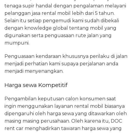
tenaga supir handal dengan pengalaman melayani
pelanggan jasa rental mobil lebih dari 5 tahun.
Selain itu setiap pengemudi kami sudah dibekali
dengan knowledge global tentang mobil yang
digunakan serta penguasaan rute jalan yang
mumpuni.
Penguasaan kendaraan khususnya perilaku di jalan
menjadi perhatian kami supaya perjalanan anda
menjadi menyenangkan.
Harga sewa Kompetitif
Pengambilan keputusan calon konsumen saat
ingin menggunakan layanan rental mobil biasanya
dipengaruhi oleh harga sewa yang ditawarkan oleh
masing masing perusahaan. Oleh karena itu, DOC
rent car menghadirkan tawaran harga sewa yang