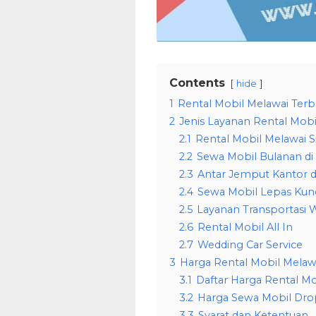
Contents
hide
1
Rental Mobil Melawai Terb
2
Jenis Layanan Rental Mobi
2.1
Rental Mobil Melawai S
2.2
Sewa Mobil Bulanan di
2.3
Antar Jemput Kantor d
2.4
Sewa Mobil Lepas Kunc
2.5
Layanan Transportasi W
2.6
Rental Mobil All In
2.7
Wedding Car Service
3
Harga Rental Mobil Melaw
3.1
Daftar Harga Rental Mo
3.2
Harga Sewa Mobil Dro
3.3
Syarat dan Ketentuan