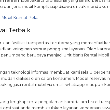
an rental mobil Jakarta profesional yang selalu berus
u dan jenis mobil komplit siap disewa untuk mendukung 
 Mobil Kramat Pela.
ai Terbaik
an fasilitas transportasi terutama yang memanfaatkan
kan keinginan semua pengguna layanan. Oleh karenan
penumpang berupaya menjadi unit bisnis Rental Mobil 
angan teknologi informasi membuat kami selalu berbe
ar mudah diakses oleh calon konsumen. Model reservasi mo
 booking jasa rental mobil via email, whatsapp maupun 
yang lengkap serta pengalaman kami dalam bisnis tran
i opsi saat anda membutuhkan layanan kendaraan sewaa