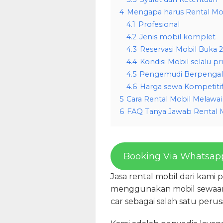
4
Mengapa harus Rental Mob
4.1
Profesional
4.2
Jenis mobil komplet
4.3
Reservasi Mobil Buka 
4.4
Kondisi Mobil selalu p
4.5
Pengemudi Berpenga
4.6
Harga sewa Kompetiti
5
Cara Rental Mobil Melawai
6
FAQ Tanya Jawab Rental 
Booking Via Whatsap
Jasa rental mobil dari kam
menggunakan mobil sewaan 
car sebagai salah satu peru