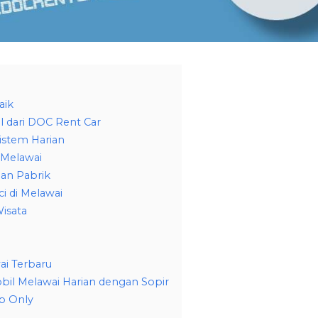
aik
l dari DOC Rent Car
istem Harian
 Melawai
an Pabrik
i di Melawai
isata
ai Terbaru
bil Melawai Harian dengan Sopir
p Only