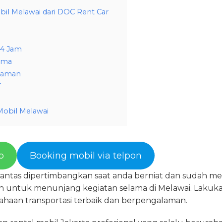
il Melawai dari DOC Rent Car
24 Jam
rima
laman
f
Mobil Melawai
p
Booking mobil via telpon
i pantas dipertimbangkan saat anda berniat dan sudah 
untuk menunjang kegiatan selama di Melawai. Lakuka
sahaan transportasi terbaik dan berpengalaman.