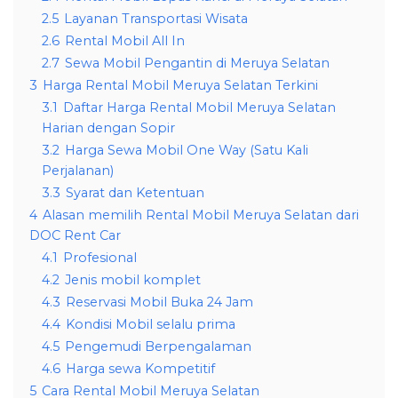
2.5
Layanan Transportasi Wisata
2.6
Rental Mobil All In
2.7
Sewa Mobil Pengantin di Meruya Selatan
3
Harga Rental Mobil Meruya Selatan Terkini
3.1
Daftar Harga Rental Mobil Meruya Selatan
Harian dengan Sopir
3.2
Harga Sewa Mobil One Way (Satu Kali
Perjalanan)
3.3
Syarat dan Ketentuan
4
Alasan memilih Rental Mobil Meruya Selatan dari
DOC Rent Car
4.1
Profesional
4.2
Jenis mobil komplet
4.3
Reservasi Mobil Buka 24 Jam
4.4
Kondisi Mobil selalu prima
4.5
Pengemudi Berpengalaman
4.6
Harga sewa Kompetitif
5
Cara Rental Mobil Meruya Selatan