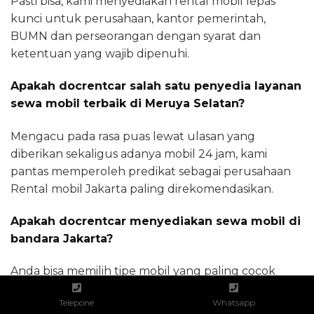
Pasti bisa, kami menyediakan rental mobil lepas
kunci untuk perusahaan, kantor pemerintah,
BUMN dan perseorangan dengan syarat dan
ketentuan yang wajib dipenuhi.
Apakah docrentcar salah satu penyedia layanan
sewa mobil terbaik di Meruya Selatan?
Mengacu pada rasa puas lewat ulasan yang
diberikan sekaligus adanya mobil 24 jam, kami
pantas memperoleh predikat sebagai perusahaan
Rental mobil Jakarta paling direkomendasikan.
Apakah docrentcar menyediakan sewa mobil di
bandara Jakarta?
Anda bisa memilih tipe mobil yang paling cocok
untuk perjalanan dari dan menuju bandara Soeta
Telepone
Whatsapp
atau bandara Halim perdana kusuma dengan harga