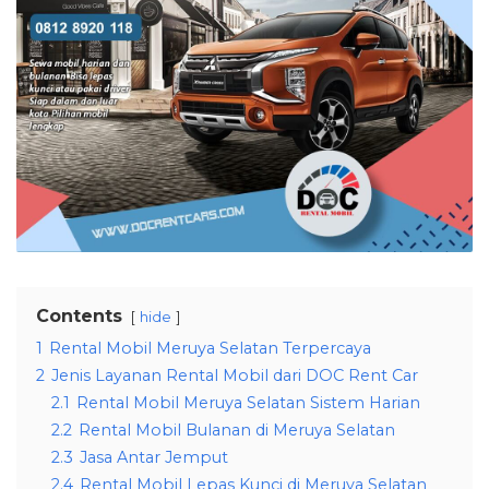
Contents
hide
1
Rental Mobil Meruya Selatan Terpercaya
2
Jenis Layanan Rental Mobil dari DOC Rent Car
2.1
Rental Mobil Meruya Selatan Sistem Harian
2.2
Rental Mobil Bulanan di Meruya Selatan
2.3
Jasa Antar Jemput
2.4
Rental Mobil Lepas Kunci di Meruya Selatan