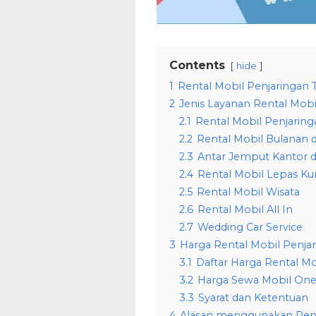
Contents
hide
1
Rental Mobil Penjaringan 
2
Jenis Layanan Rental Mobi
2.1
Rental Mobil Penjaring
2.2
Rental Mobil Bulanan d
2.3
Antar Jemput Kantor d
2.4
Rental Mobil Lepas Kun
2.5
Rental Mobil Wisata
2.6
Rental Mobil All In
2.7
Wedding Car Service
3
Harga Rental Mobil Penjar
3.1
Daftar Harga Rental Mo
3.2
Harga Sewa Mobil One 
3.3
Syarat dan Ketentuan
4
Alasan menggunakan Renta