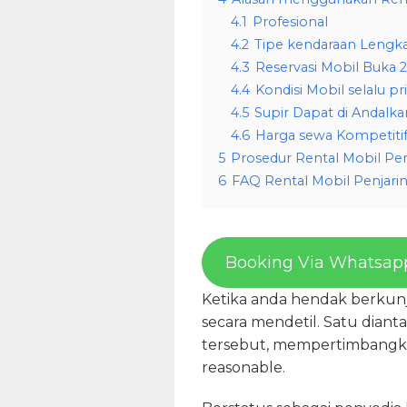
4.1
Profesional
4.2
Tipe kendaraan Lengk
4.3
Reservasi Mobil Buka 
4.4
Kondisi Mobil selalu p
4.5
Supir Dapat di Andalka
4.6
Harga sewa Kompetiti
5
Prosedur Rental Mobil Pe
6
FAQ Rental Mobil Penjari
Booking Via Whatsap
Ketika anda hendak berkunj
secara mendetil. Satu diant
tersebut, mempertimbangka
reasonable.