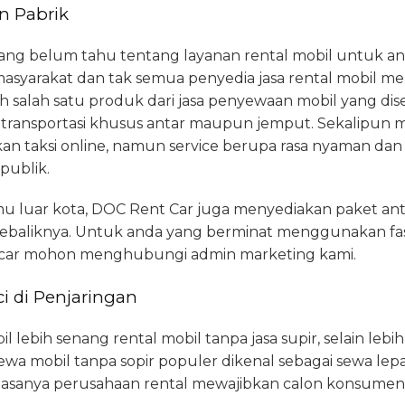
n Pabrik
yang belum tahu tentang layanan rental mobil untuk ant
syarakat dan tak semua penyedia jasa rental mobil men
h salah satu produk dari jasa penyewaan mobil yang di
transportasi khusus antar maupun jemput. Sekalipun m
ikan taksi online, namun service berupa rasa nyaman dan fl
 publik.
u luar kota, DOC Rent Car juga menyediakan paket ant
ebaliknya. Untuk anda yang berminat menggunakan fasili
t car mohon menghubungi admin marketing kami.
i di Penjaringan
ebih senang rental mobil tanpa jasa supir, selain lebi
sewa mobil tanpa sopir populer dikenal sebagai sewa lep
iasanya perusahaan rental mewajibkan calon konsumen