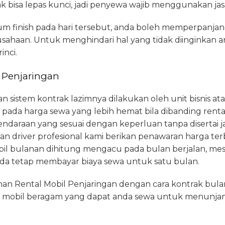
ak bisa lepas kunci, jadi penyewa wajib menggunakan jasa
m finish pada hari tersebut, anda boleh memperpanja
haan. Untuk menghindari hal yang tidak diinginkan 
inci.
i Penjaringan
 sistem kontrak lazimnya dilakukan oleh unit bisnis ata
ak pada harga sewa yang lebih hemat bila dibanding renta
 kendaraan yang sesuai dengan keperluan tanpa disertai 
n driver profesional kami berikan penawaran harga terba
bil bulanan dihitung mengacu pada bulan berjalan, m
anda tetap membayar biaya sewa untuk satu bulan.
nan Rental Mobil Penjaringan dengan cara kontrak bu
is mobil beragam yang dapat anda sewa untuk menunja