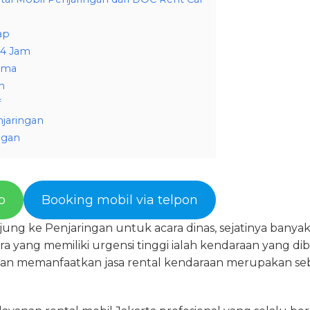
ap
24 Jam
rima
n
f
njaringan
ngan
p
Booking mobil via telpon
ung ke Penjaringan untuk acara dinas, sejatinya banyak
ara yang memiliki urgensi tinggi ialah kendaraan yang d
n memanfaatkan jasa rental kendaraan merupakan sebu