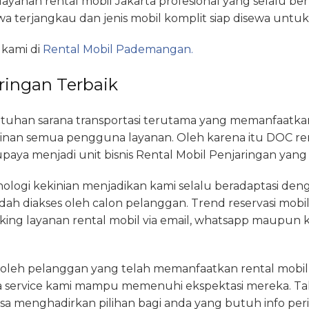
 layanan rental mobil Jakarta profesional yang selalu 
wa terjangkau dan jenis mobil komplit siap disewa untu
 kami di
Rental Mobil Pademangan.
ringan Terbaik
an sarana transportasi terutama yang memanfaatkan ja
n semua pengguna layanan. Oleh karena itu DOC rent
a menjadi unit bisnis Rental Mobil Penjaringan yang p
knologi kekinian menjadikan kami selalu beradaptasi de
ah diakses oleh calon pelanggan. Trend reservasi mobil 
ooking layanan rental mobil via email, whatsapp maupun
n oleh pelanggan yang telah memanfaatkan rental mobil d
a service kami mampu memenuhi ekspektasi mereka. Ta
a menghadirkan pilihan bagi anda yang butuh info perih