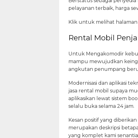
Berstatus sebagai penyedia
pelayanan terbaik, harga se
Klik untuk melihat halaman
Rental Mobil Penja
Untuk Mengakomodir kebutuh
mampu mewujudkan keingina
angkutan penumpang berupay
Modernisasi dan aplikasi te
jasa rental mobil supaya mud
aplikasikan lewat sistem b
selalu buka selama 24 jam.
Kesan positif yang diberika
merupakan deskripsi betap
yang komplet kami senantias