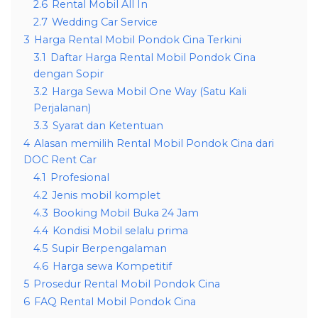
2.6
Rental Mobil All In
2.7
Wedding Car Service
3
Harga Rental Mobil Pondok Cina Terkini
3.1
Daftar Harga Rental Mobil Pondok Cina
dengan Sopir
3.2
Harga Sewa Mobil One Way (Satu Kali
Perjalanan)
3.3
Syarat dan Ketentuan
4
Alasan memilih Rental Mobil Pondok Cina dari
DOC Rent Car
4.1
Profesional
4.2
Jenis mobil komplet
4.3
Booking Mobil Buka 24 Jam
4.4
Kondisi Mobil selalu prima
4.5
Supir Berpengalaman
4.6
Harga sewa Kompetitif
5
Prosedur Rental Mobil Pondok Cina
6
FAQ Rental Mobil Pondok Cina