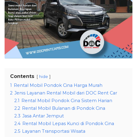
Contents
hide
1
Rental Mobil Pondok Cina Harga Murah
2
Jenis Layanan Rental Mobil dari DOC Rent Car
2.1
Rental Mobil Pondok Cina Sistem Harian
2.2
Rental Mobil Bulanan di Pondok Cina
2.3
Jasa Antar Jemput
2.4
Rental Mobil Lepas Kunci di Pondok Cina
2.5
Layanan Transportasi Wisata