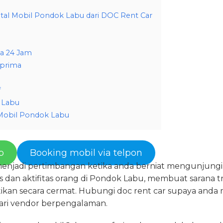
al Mobil Pondok Labu dari DOC Rent Car
a 24 Jam
 prima
f
 Labu
Mobil Pondok Labu
p
Booking mobil via telpon
enjadi pertimbangan ketika anda berniat mengunjungi P
as dan aktifitas orang di Pondok Labu, membuat sarana t
tikan secara cermat. Hubungi doc rent car supaya and
ari vendor berpengalaman.