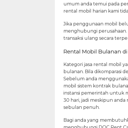
umum anda temui pada penye
rental mobil harian kami ti
Jika penggunaan mobil belu
menghubungi perusahaan. U
transaksi ulang secara terper
Rental Mobil Bulanan d
Kategori jasa rental mobil 
bulanan. Bila dikomparasi 
Sebelum anda menggunakan 
mobil sistem kontrak bula
instansi pemerintah untuk m
30 hari, jadi meskipun and
sebulan penuh.
Bagi anda yang membutuhka
menghubungi DOC Rent Car.