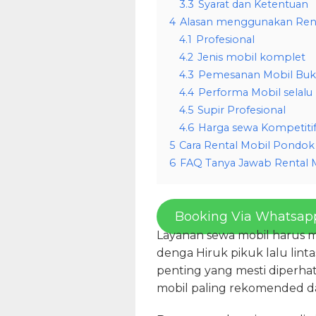
3.3
Syarat dan Ketentuan
4
Alasan menggunakan Rent
4.1
Profesional
4.2
Jenis mobil komplet
4.3
Pemesanan Mobil Buk
4.4
Performa Mobil selalu
4.5
Supir Profesional
4.6
Harga sewa Kompetiti
5
Cara Rental Mobil Pondok
6
FAQ Tanya Jawab Rental 
Booking Via Whatsap
Layanan sewa mobil harus m
denga Hiruk pikuk lalu lint
penting yang mesti diperha
mobil paling rekomended d