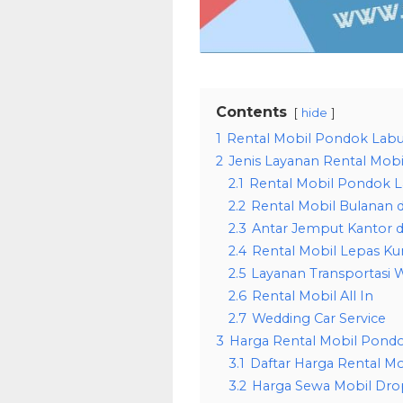
Contents
hide
1
Rental Mobil Pondok Lab
2
Jenis Layanan Rental Mobi
2.1
Rental Mobil Pondok L
2.2
Rental Mobil Bulanan 
2.3
Antar Jemput Kantor d
2.4
Rental Mobil Lepas Ku
2.5
Layanan Transportasi W
2.6
Rental Mobil All In
2.7
Wedding Car Service
3
Harga Rental Mobil Pondo
3.1
Daftar Harga Rental M
3.2
Harga Sewa Mobil Dro