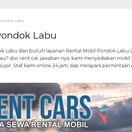
 Pondok Labu
 Pondok Labu
dok Labu dan butuh layanan Rental Mobil Pondok Labu d
au? doc rent car jawaban nya. kami menyediakan mobil 
upir. Staf kami online 24 jam, siap melayani permintaa