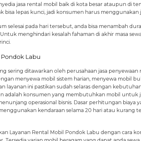
dia jasa rental mobil baik di kota besar ataupun di te
dak bisa lepas kunci, jadi konsumen harus menggunakan j
m selesai pada hari tersebut, anda bisa menambah du
ntuk menghindari kesalah fahaman di akhir masa sew
inci.
i Pondok Labu
yang sering ditawarkan oleh perusahaan jasa penyewaan 
dengan menyewa mobil sistem harian, menyewa mobil bu
layanan ini pastikan sudah selaras dengan kebutuha
nan adalah konsumen yang membutuhkan mobil untuk j
enunjang operasional bisnis. Dasar perhitungan biaya y
a menggunakan kendaraan selama 20 hari atau kurang tet
n Layanan Rental Mobil Pondok Labu dengan cara kon
 Tersedia varian mobil beragam yang dapat anda sewa 