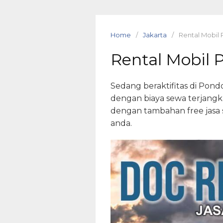
S
k
i
Home
Jakarta
Rental Mobil
p
Rental Mobil
t
o
c
Sedang beraktifitas di Pon
o
dengan biaya sewa terjangk
n
dengan tambahan free jasa s
t
anda.
e
n
t