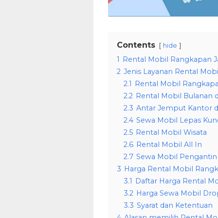
Contents
hide
1
Rental Mobil Rangkapan J
2
Jenis Layanan Rental Mobi
2.1
Rental Mobil Rangkapa
2.2
Rental Mobil Bulanan 
2.3
Antar Jemput Kantor d
2.4
Sewa Mobil Lepas Kunc
2.5
Rental Mobil Wisata
2.6
Rental Mobil All In
2.7
Sewa Mobil Pengantin
3
Harga Rental Mobil Rangk
3.1
Daftar Harga Rental M
3.2
Harga Sewa Mobil Dro
3.3
Syarat dan Ketentuan
4
Alasan memilih Rental Mo