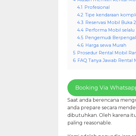
4.1
Profesional
4.2
Tipe kendaraan kompl
4.3
Reservasi Mobil Buka 
4.4
Performa Mobil selalu
4.5
Pengemudi Berpenga
4.6
Harga sewa Murah
5
Prosedur Rental Mobil Ra
6
FAQ Tanya Jawab Rental 
Booking Via Whatsap
Saat anda berencana mengu
anda prepare secara mendetil
dibutuhkan. Oleh karena i
paling reasonable.