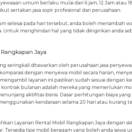
waaan umum berlaku mulai dari 6 jam, 12 Jam atau 18 
ut sertakan jasa sopir profesional dari perusahaan.
um selesai pada hari tersebut, anda boleh menambah
 Untuk menghindari hal yang tidak diinginkan anda se
i Rangkapan Jaya
yang seringkali ditawarkan oleh perusahaan jasa penyewa
 dikomparasi dengan menyewa mobil secara harian, meny
 mengambil layanan ini pastikan sudah sesuai dengan
 kontrak bulanan adalah mereka yang memerlukan mob
nunjang aktifitas bisnis. Dasar perhitungan biaya yang
a menggunakan kendaraan selama 20 hari atau kurang tet
an Layanan Rental Mobil Rangkapan Jaya dengan sist
 Tersedia tipe mobil beragam yang boleh anda sewa u