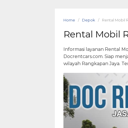
Skip
to
content
Home
Depok
Rental Mobil
Rental Mobil 
Informasi layanan Rental M
Docrentcars.com. Siap menja
wilayah Rangkapan Jaya. Te