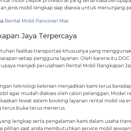
rental mobil Depok profesional yang senantiasa berupay
dan jenis mobil lengkap siap disewa untuk menunjang pe
sa
Rental Mobil Pancoran Mas
kapan Jaya Terpercaya
an fasilitas transportasi khususnya yang menggunaka
harapan setiap pengguna layanan. Oleh karena itu DOC 
rupaya menjadi perusahaan Rental Mobil Rangkapan Jay
angan teknologi kekinian menjadikan kami terus berad
mobil agar mudah diakses oleh calon pelanggan. Model r
likasikan lewat sistem booking layanan rental mobil via
terus buka terus menerus.
yang lengkap serta pengalaman kami dalam usaha trans
 pilihan saat anda membutuhkan service mobil sewaan da