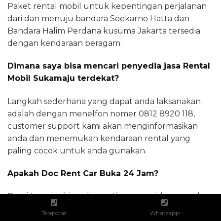
Paket rental mobil untuk kepentingan perjalanan
dari dan menuju bandara Soekarno Hatta dan
Bandara Halim Perdana kusuma Jakarta tersedia
dengan kendaraan beragam.
Dimana saya bisa mencari penyedia jasa Rental
Mobil Sukamaju terdekat?
Langkah sederhana yang dapat anda laksanakan
adalah dengan menelfon nomer 0812 8920 118,
customer support kami akan menginformasikan
anda dan menemukan kendaraan rental yang
paling cocok untuk anda gunakan.
Apakah Doc Rent Car Buka 24 Jam?
Demi terpenuhinya kepentingan perjalanan anda,
customer support docrentcars.com siap melayani
Telepone
Whatsapp
anda kapanpun. Layanan reservasi mobil