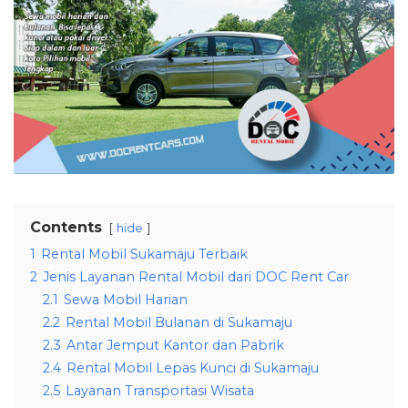
Contents
hide
1
Rental Mobil Sukamaju Terbaik
2
Jenis Layanan Rental Mobil dari DOC Rent Car
2.1
Sewa Mobil Harian
2.2
Rental Mobil Bulanan di Sukamaju
2.3
Antar Jemput Kantor dan Pabrik
2.4
Rental Mobil Lepas Kunci di Sukamaju
2.5
Layanan Transportasi Wisata